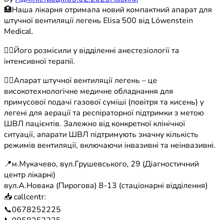
🏥Наша лікарня отримала новий компактний апарат для
штучної вентиляції легень Еlisa 500 від Löwenstein
Medical.
☝🏻Його розмісили у відділенні анестезіології та
інтенсивної терапії.
👉🏻Апарат штучної вентиляції легень – це
високотехнологічне медичне обладнання для
примусової подачі газової суміші (повітря та кисень) у
легені для аерації та респіраторної підтримки з метою
ШВЛ пацієнтів. Залежно від конкретної клінічної
ситуації, апарати ШВЛ підтримують значну кількість
режимів вентиляції, включаючи інвазивні та неінвазивні.
📍м.Мукачево, вул.Грушевського, 29 (Діагностичний
центр лікарні)
вул.А.Новака (Пирогова) 8-13 (стаціонарні відділення)
📥 callcentr:
📞0678252225