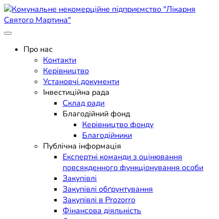
Skip
to
content
Поліклініка Мукачево
Комунальне некомерційне
Про нас
Контакти
підприємство "Лікарня
Керівництво
Установчі документи
Святого Мартина"
Інвестиційна рада
Склад ради
Благодійний фонд
Керівництво фонду
Благодійники
Публічна інформація
Експертні команди з оцінювання
повсякденного функціонування особи
Закупівлі
Закупівлі обґрунтування
Закупівлі в Prozorro
Фінансова діяльність