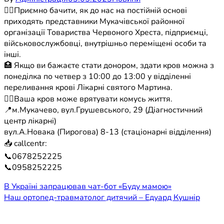
☝🏼Приємно бачити, як до нас на постійній основі
приходять представники Мукачівської районної
організації Товариства Червоного Хреста, підприємці,
військовослужбовці, внутрішньо переміщені особи та
інші.
🏥 Якщо ви бажаєте стати донором, здати кров можна з
понеділка по четвер з 10:00 до 13:00 у відділенні
переливання крові Лікарні святого Мартина.
👉🏼Ваша кров може врятувати комусь життя.
📍м.Мукачево, вул.Грушевського, 29 (Діагностичний
центр лікарні)
вул.А.Новака (Пирогова) 8-13 (стаціонарні відділення)
📥 callcentr:
📞0678252225
📞0958252225
Навігація
В Україні запрацював чат-бот «Буду мамою»
Наш ортопед-травматолог дитячий – Едуард Кушнір
записів