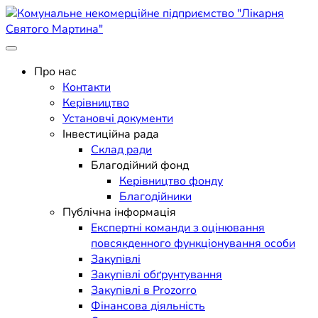
Skip
to
content
Поліклініка Мукачево
Комунальне некомерційне
Про нас
Контакти
підприємство "Лікарня
Керівництво
Установчі документи
Святого Мартина"
Інвестиційна рада
Склад ради
Благодійний фонд
Керівництво фонду
Благодійники
Публічна інформація
Експертні команди з оцінювання
повсякденного функціонування особи
Закупівлі
Закупівлі обґрунтування
Закупівлі в Prozorro
Фінансова діяльність