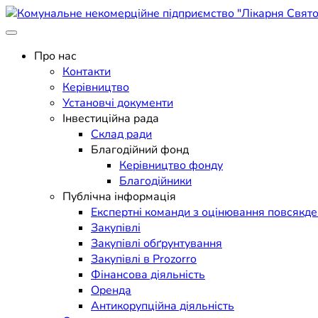
Skip
to
Поліклініка Мукачево
content
Комунальне некомерційне п
Про нас
Контакти
Керівництво
Установчі документи
Інвестиційна рада
Склад ради
Благодійний фонд
Керівництво фонду
Благодійники
Публічна інформація
Експертні команди з оцінювання повсякд
Закупівлі
Закупівлі обґрунтування
Закупівлі в Prozorro
Фінансова діяльність
Оренда
Антикорупційна діяльність