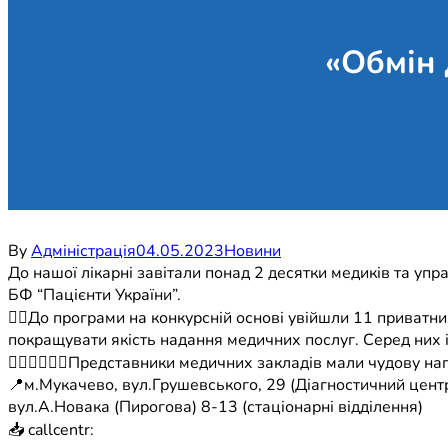
«Обмін 
By
Адміністрація
04.05.2023
Новини
До нашої лікарні завітали понад 2 десятки медиків та упра
БФ “Пацієнти України”.
☝🏼До програми на конкурсній основі увійшли 11 приватни
покращувати якість надання медичних послуг. Серед них і
🧑🏻‍⚕️👩🏻‍⚕️Представники медичних закладів мали чудову 
📍м.Мукачево, вул.Грушевського, 29 (Діагностичний центр
вул.А.Новака (Пирогова) 8-13 (стаціонарні відділення)
📥 callcentr: