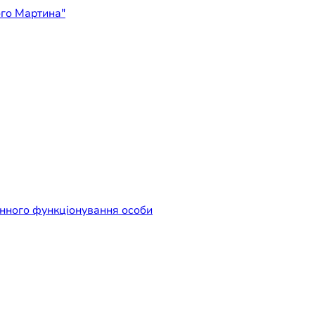
ідприємство "Лікарня Свят
енного функціонування особи