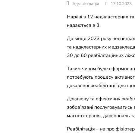
17.10.2023
Наразі з 12 надкластерних та 
надаються в 3.
До кінця 2023 року неспеціал
та надкластерних медзаклада
30 до 60 реабілітаційних ліжо
Таким чином буде сформовано 
потребують процесу активного
доказової реабілітації для щ
Доказову та ефективну реабіл
зобов’язані послуговуватись 
магнітотерапія, дарсонваль т
Реабілітація – не про фізіоте