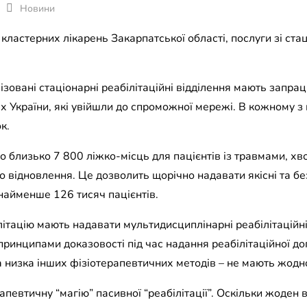
Новини
кластерних лікарень Закарпатської області, послуги зі стац
ізовані стаціонарні реабілітаційні відділення мають запра
х України, які увійшли до спроможної мережі. В кожному з
к.
близько 7 800 ліжко-місць для пацієнтів із травмами, хв
 відновлення. Це дозволить щорічно надавати якісні та без
онайменше 126 тисяч пацієнтів.
ітацію мають надавати мультидисциплінарні реабілітаційні
принципами доказовості під час надання реабілітаційної д
а низка інших фізіотерапевтичних методів – не мають жодног
рапевтичну “магію” пасивної “реабілітації”. Оскільки жоден 