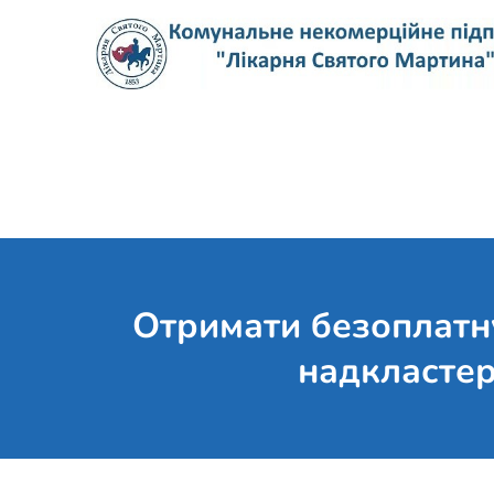
Skip
to
content
Отримати безоплатну
надкластер