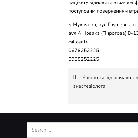
пацієнту відновити втрачені 
поступовим поверненням втра
м.Мукачево, вул.Грушевського
вул.А.Новака (Пирогова) 8-13
callcentr:
0678252225
0958252225
Навігація
16 жовтня відзначають де
анестезіолога
записів
Search
for: