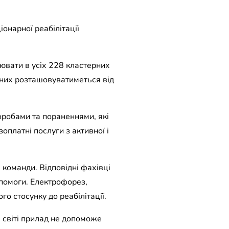
іонарної реабілітації
цювати в усіх 228 кластерних
 них розташовуватиметься від
оробами та пораненнями, які
оплатні послуги з активної і
 команди. Відповідні фахівці
опомоги. Електрофорез,
о стосунку до реабілітації.
в світі прилад не допоможе