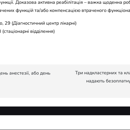
функції. Доказова активна реабілітація – важка щоденна ро
чених функцій та/або компенсацією втраченого функціона
, 29 (Діагностичний центр лікарні)
 (стаціонарні відділення)
Три надкластерних та кл
нь анестезії, або день
надають безоплатну