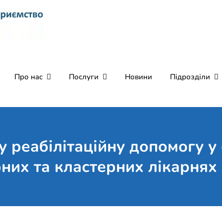
Комунальне некомерці
Поліклініка Мукачево
Святого Мартина"
Про нас
Послуги
Новини
Підрозділи
 реабілітаційну допомогу у 
них та кластерних лікарнях