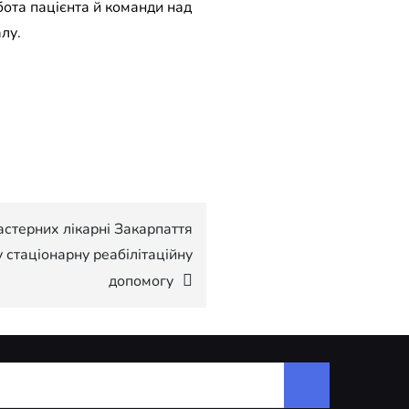
бота пацієнта й команди над
лу.
астерних лікарні Закарпаття
 стаціонарну реабілітаційну
допомогу