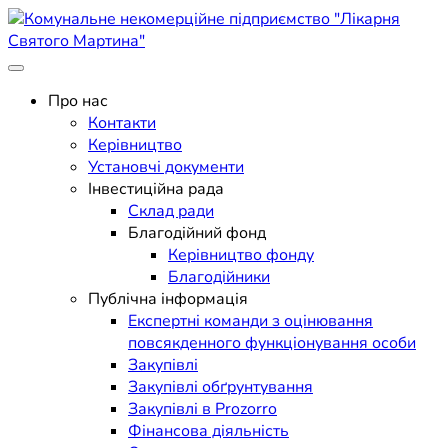
Skip
to
content
Поліклініка Мукачево
Комунальне некомерційне
Про нас
Контакти
підприємство "Лікарня
Керівництво
Установчі документи
Святого Мартина"
Інвестиційна рада
Склад ради
Благодійний фонд
Керівництво фонду
Благодійники
Публічна інформація
Експертні команди з оцінювання
повсякденного функціонування особи
Закупівлі
Закупівлі обґрунтування
Закупівлі в Prozorro
Фінансова діяльність