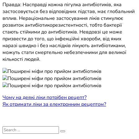
Правда: Насправді кожна пігулка антибіотиків, яка
застосовується без відповідних підстав, має глобальний
вплив. Нераціональне застосування ліків стимулює
розвиток антибіотикорезистентності, тобто бактерії
стають стійкими до антибіотиків. Невдовзі це може
призвести до того, що інфекційні хвороби, від яких
наразі швидко і без наслідків лікують антибіотиками,
можуть стати смертельно небезпечними для великої
кількості людей.
Навігація
Чому на деякі ліки потрібен рецепт?
Як отримати ліки за електронним рецептом?
записів
Search
for: