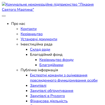
Skip
to
content
Поліклініка Мукачево
Комунальне некомерційне
Про нас
Контакти
підприємство "Лікарня
Керівництво
Установчі документи
Святого Мартина"
Інвестиційна рада
Склад ради
Благодійний фонд
Керівництво фонду
Благодійники
Публічна інформація
Експертні команди з оцінювання
повсякденного функціонування особи
Закупівлі
Закупівлі обґрунтування
Закупівлі в Prozorro
Фінансова діяльність