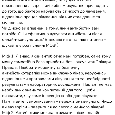
вилікуватися антибіотиками, та купують їх без
призначення лікаря. Такі хибні міркування призводять
до того, що бактерії набувають стійкості до лікування,
відповідно процес лікування від них стає довше та
складніше.
Чи дійсно ви впевнені в тому, який антибіотик вам
потрібен? Чи ефективно купувати антибіотики після
онлайн-консультації? Відповіді на ці та інші питання –
шукайте у розʼясненні МОЗ👇
Міф 1: Я знаю, який антибіотик мені потрібен, саме тому
можу самостійно його придбати, без консультації лікаря
Правда: Підібрати коректну та безпечну
антибіотикотерапію може виключно лікар, керуючись
відповідними протоколами лікування та за необхідності –
результатами лабораторних досліджень. Пацієнт не має
необхідних знань та компетенції для того, щоби
визначити, яку саме інфекцію необхідно лікувати.
Памʼятайте: самолікування – пережиток минулого. Якщо
ви захворіли – зверніться до свого сімейного лікаря!
Міф 2: Антибіотики можна отримати і після онлайн-