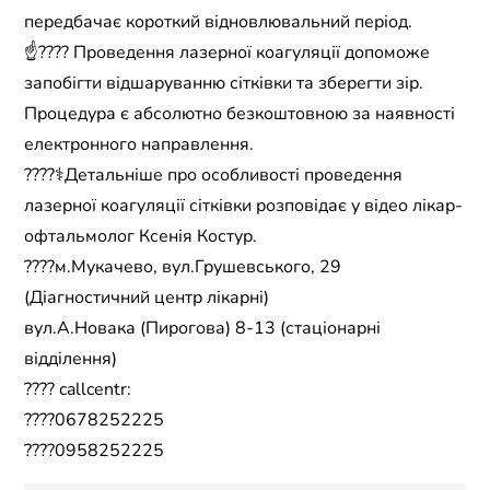
передбачає короткий відновлювальний період.
☝???? Проведення лазерної коагуляції допоможе
запобігти відшаруванню сітківки та зберегти зір.
Процедура є абсолютно безкоштовною за наявності
електронного направлення.
????‍⚕️Детальніше про особливості проведення
лазерної коагуляції сітківки розповідає у відео лікар-
офтальмолог Ксенія Костур.
????м.Мукачево, вул.Грушевського, 29
(Діагностичний центр лікарні)
вул.А.Новака (Пирогова) 8-13 (стаціонарні
відділення)
???? callcentr:
????0678252225
????0958252225