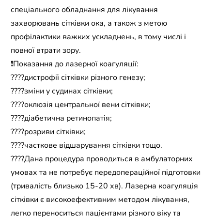
спеціального обладнання для лікування
захворювань сітківки ока, а також з метою
профілактики важких ускладнень, в тому числі і
повної втрати зору.
❗️Показання до лазерної коагуляції:
????дистрофії сітківки різного генезу;
????зміни у судинах сітківки;
????оклюзія центральної вени сітківки;
????діабетична ретинопатія;
????розриви сітківки;
????часткове відшарування сітківки тощо.
????Дана процедура проводиться в амбулаторних
умовах та не потребує передопераційної підготовки
(тривалість близько 15-20 хв). Лазерна коагуляція
сітківки є високоефективним методом лікування,
легко переноситься пацієнтами різного віку та