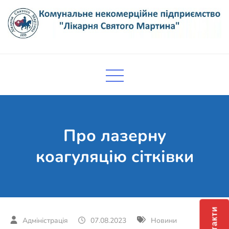
Skip
to
content
Комунальне некомерційне
Поліклініка Мукачево
підприємство "Лікарня Святого
Мартина"
Про лазерну
коагуляцію сітківки
Контакти
07.08.2023
Новини