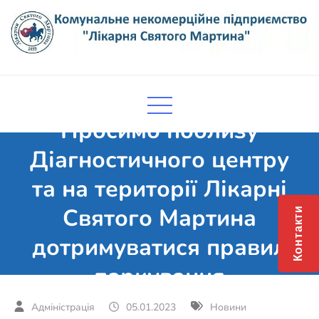
Skip
to
content
Комунальне некомерційне
Поліклініка Мукачево
підприємство "Лікарня Святого
Мартина"
Просимо поблизу
Діагностичного центру
та на території Лікарні
Святого Мартина
Контакти
дотримуватися правил
паркування
05.01.2023
Новини