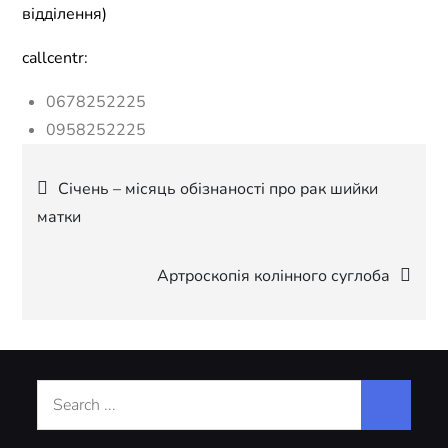
відділення)
callcentr:
0678252225
0958252225
Навігація
Січень – місяць обізнаності про рак шийки
матки
записів
Артроскопія колінного суглоба
Search
for: