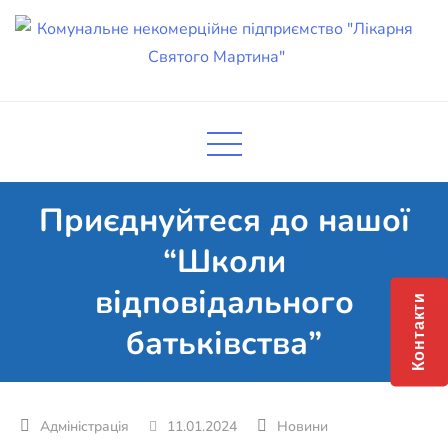
Skip
to
content
Комунальне некомерційне
Поліклініка Мукачево
підприємство "Лікарня Святого
Мартина"
Приєднуйтеся до нашої
“Школи
відповідального
Контакти
батьківства”
11.01.2024
Новини