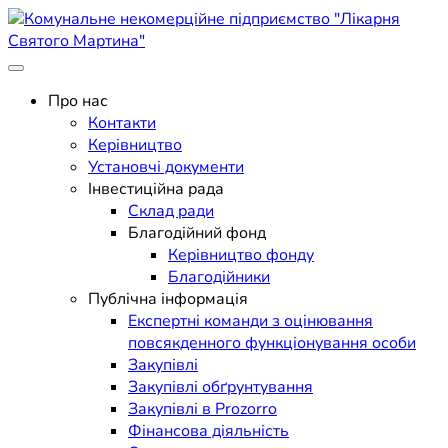
Skip
to
content
Поліклініка Мукачево
Комунальне некомерційне
Про нас
Контакти
підприємство "Лікарня
Керівництво
Установчі документи
Святого Мартина"
Інвестиційна рада
Склад ради
Благодійний фонд
Керівництво фонду
Благодійники
Публічна інформація
Експертні команди з оцінювання
повсякденного функціонування особи
Закупівлі
Закупівлі обґрунтування
Закупівлі в Prozorro
Фінансова діяльність