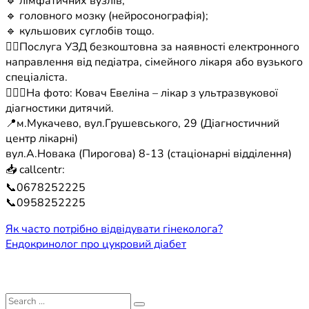
🔹 лімфатичних вузлів;
🔹 головного мозку (нейросонографія);
🔹 кульшових суглобів тощо.
☝🏼Послуга УЗД безкоштовна за наявності електронного
направлення від педіатра, сімейного лікаря або вузького
спеціаліста.
👩🏻‍⚕️На фото: Ковач Евеліна – лікар з ультразвукової
діагностики дитячий.
📍м.Мукачево, вул.Грушевського, 29 (Діагностичний
центр лікарні)
вул.А.Новака (Пирогова) 8-13 (стаціонарні відділення)
📥 callcentr:
📞0678252225
📞0958252225
Навігація
Як часто потрібно відвідувати гінеколога?
Ендокринолог про цукровий діабет
записів
Search