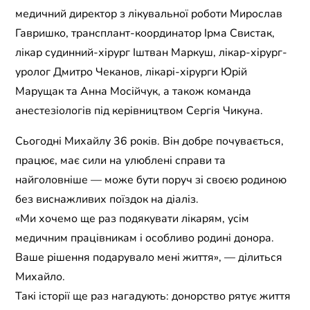
медичний директор з лікувальної роботи Мирослав
Гавришко, трансплант-координатор Ірма Свистак,
лікар судинний-хірург Іштван Маркуш, лікар-хірург-
уролог Дмитро Чеканов, лікарі-хірурги Юрій
Марущак та Анна Мосійчук, а також команда
анестезіологів під керівництвом Сергія Чикуна.
Сьогодні Михайлу 36 років. Він добре почувається,
працює, має сили на улюблені справи та
найголовніше — може бути поруч зі своєю родиною
без виснажливих поїздок на діаліз.
«Ми хочемо ще раз подякувати лікарям, усім
медичним працівникам і особливо родині донора.
Ваше рішення подарувало мені життя», — ділиться
Михайло.
Такі історії ще раз нагадують: донорство рятує життя