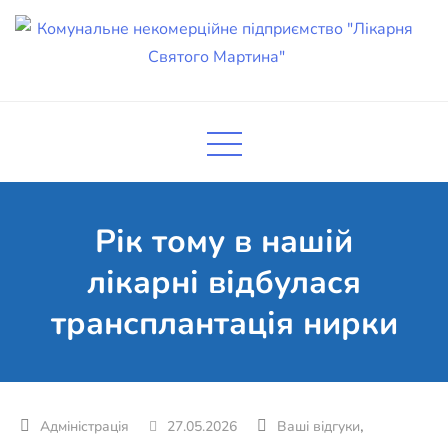
Skip
to
content
Комунальне некомерційне
Поліклініка Мукачево
підприємство "Лікарня Святого
Мартина"
Рік тому в нашій
лікарні відбулася
трансплантація нирки
,
27.05.2026
Ваші відгуки