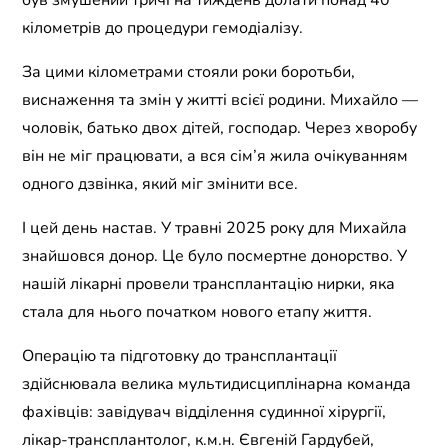
був змушений тричі на тиждень долати понад 40
кілометрів до процедури гемодіалізу.
За цими кілометрами стояли роки боротьби,
виснаження та змін у житті всієї родини. Михайло —
чоловік, батько двох дітей, господар. Через хворобу
він не міг працювати, а вся сім’я жила очікуванням
одного дзвінка, який міг змінити все.
І цей день настав. У травні 2025 року для Михайла
знайшовся донор. Це було посмертне донорство. У
нашій лікарні провели трансплантацію нирки, яка
стала для нього початком нового етапу життя.
Операцію та підготовку до трансплантації
здійснювала велика мультидисциплінарна команда
фахівців: завідувач відділення судинної хірургії,
лікар-трансплантолог, к.м.н. Євгеній Гардубей,