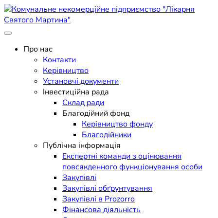
Skip
to
content
Поліклініка Мукачево
Комунальне некомерційне
Про нас
Контакти
підприємство "Лікарня
Керівництво
Установчі документи
Святого Мартина"
Інвестиційна рада
Склад ради
Благодійний фонд
Керівництво фонду
Благодійники
Публічна інформація
Експертні команди з оцінювання
повсякденного функціонування особи
Закупівлі
Закупівлі обґрунтування
Закупівлі в Prozorro
Фінансова діяльність