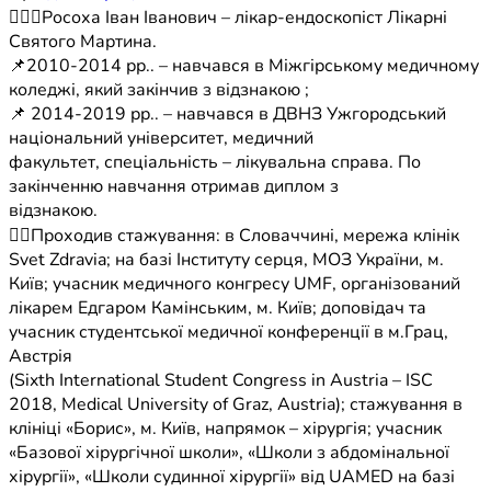
🧑🏻‍⚕️Росоха Іван Іванович – лікар-ендоскопіст Лікарні
Святого Мартина.
📌2010-2014 рр.. – навчався в Міжгірському медичному
коледжі, який закінчив з відзнакою ;
📌 2014-2019 рр.. – навчався в ДВНЗ Ужгородський
національний університет, медичний
факультет, спеціальність – лікувальна справа. По
закінченню навчання отримав диплом з
відзнакою.
👉🏻Проходив стажування: в Словаччині, мережа клінік
Svet Zdravia; на базі Інституту серця, МОЗ України, м.
Київ; учасник медичного конгресу UMF, організований
лікарем Едгаром Камінським, м. Київ; доповідач та
учасник студентської медичної конференції в м.Грац,
Австрія
(Sixth International Student Congress in Austria – ISC
2018, Medical University of Graz, Austria); стажування в
клініці «Борис», м. Київ, напрямок – хірургія; учасник
«Базової хірургічної школи», «Школи з абдомінальної
хірургії», «Школи судинної хірургії» від UAMED на базі