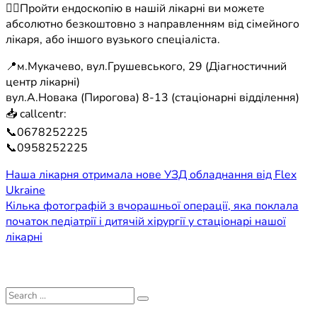
☝🏻Пройти ендоскопію в нашій лікарні ви можете
абсолютно безкоштовно з направленням від сімейного
лікаря, або іншого вузького спеціаліста.
📍м.Мукачево, вул.Грушевського, 29 (Діагностичний
центр лікарні)
вул.А.Новака (Пирогова) 8-13 (стаціонарні відділення)
📥 callcentr:
📞0678252225
📞0958252225
Навігація
Наша лікарня отримала нове УЗД обладнання від Flex
Ukraine
записів
Кілька фотографій з вчорашньої операції, яка поклала
початок педіатрії і дитячій хірургії у стаціонарі нашої
лікарні
Search
for: