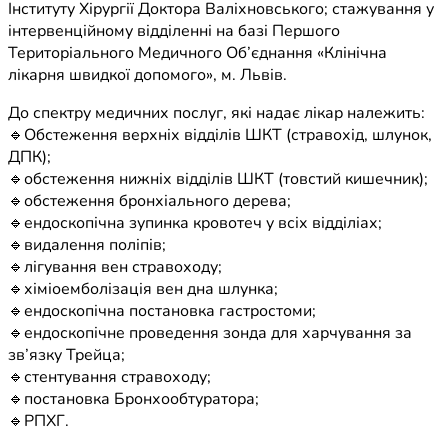
Інституту Хірургії Доктора Валіхновського; стажування у
інтервенційному відділенні на базі Першого
Територіального Медичного Об’єднання «Клінічна
лікарня швидкої допомого», м. Львів.
До спектру медичних послуг, які надає лікар належить:
🔹Обстеження верхніх відділів ШКТ (стравохід, шлунок,
ДПК);
🔹обстеження нижніх відділів ШКТ (товстий кишечник);
🔹обстеження бронхіального дерева;
🔹ендоскопічна зупинка кровотеч у всіх відділіах;
🔹видалення поліпів;
🔹лігування вен стравоходу;
🔹хіміоемболізація вен дна шлунка;
🔹ендоскопічна постановка гастростоми;
🔹ендоскопічне проведення зонда для харчування за
зв’язку Трейца;
🔹стентування стравоходу;
🔹постановка Бронхообтуратора;
🔹РПХГ.