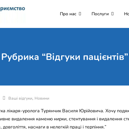
Про нас
Послуги
Н
Комунальне некомерці
Поліклініка Мукачево
Святого Мартина"
Рубрика “Відгуки пацієнтів”
,
Ваші відгуки
Новини
тка лікаря-уролога Турянчик Василя Юрійовича. Хочу подяк
ивне видалення каменю нирки, стентування і видалення сте
довголіття, наснаги в нелегкій праці і терпіння.”