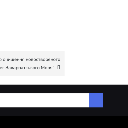
о очищення новоствореного
ег Закарпатського Моря”