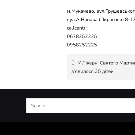
м.Мукачево, вул.Грушевського
вул.А.Новака (Пирогова) 8-13
callcentr:
0678252225
0958252225
Навігація
У Лікарні Святого Мартин
з’явилося 35 дітей
записів
Search
for: