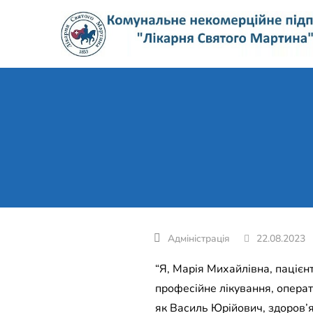
Skip
to
content
22.08.2023
“Я, Марія Михайлівна, пацієн
професійне лікування, операт
як Василь Юрійович, здоров’я, 