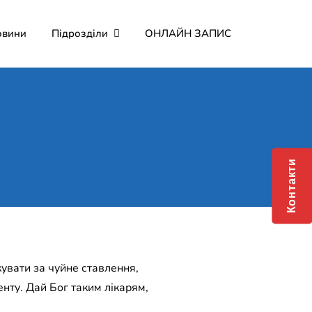
овини
Підрозділи
ОНЛАЙН ЗАПИС
йне підприємство "Лікарня
Контакти
увати за чуйне ставлення,
нту. Дай Бог таким лікарям,