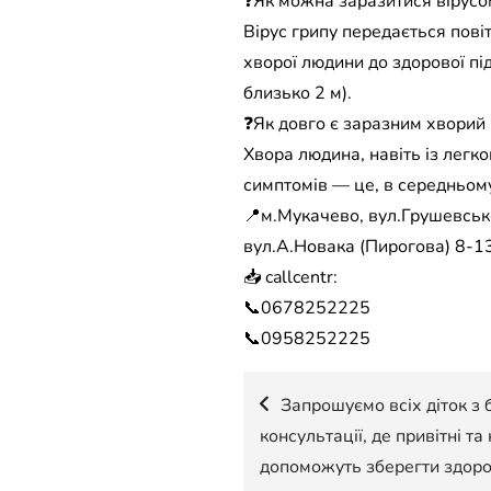
❓Як можна заразитися вірусо
Вірус грипу передається пові
хворої людини до здорової під
близько 2 м).
❓Як довго є заразним хворий 
Хвора людина, навіть із легк
симптомів — це, в середньому,
📍м.Мукачево, вул.Грушевсько
вул.А.Новака (Пирогова) 8-13
📥 callcentr:
📞0678252225
📞0958252225
Навігація
Запрошуємо всіх діток з 
консультації, де привітні та
записів
допоможуть зберегти здоро