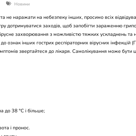
Новини
 та не наражати на небезпеку інших, просимо всіх відвідува
тру дотримуватися заходів, щоб запобігти зараженню грип
ірусне захворювання з можливістю тяжких ускладнень та н
 до ознак інших гострих респіраторних вірусних інфекцій (Г
мптомів звертайтеся до лікаря. Самолікування може бути 
 до 38 °С і більше;
ота і пронос.