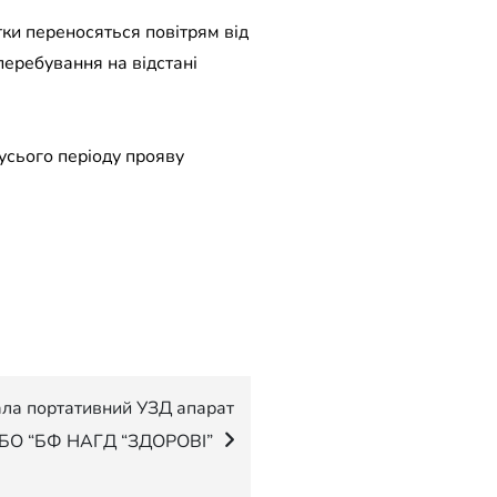
ки переносяться повітрям від
перебування на відстані
усього періоду прояву
ала портативний УЗД апарат
д БО “БФ НАГД “ЗДОРОВІ”