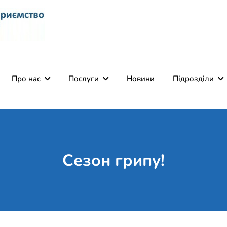
Комунальне некомерці
Поліклініка Мукачево
Святого Мартина"
Про нас
Послуги
Новини
Підрозділи
Сезон грипу!