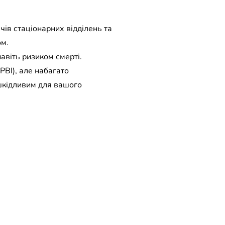
чів стаціонарних відділень та
ом.
авіть ризиком смерті.
РВІ), але набагато
шкідливим для вашого