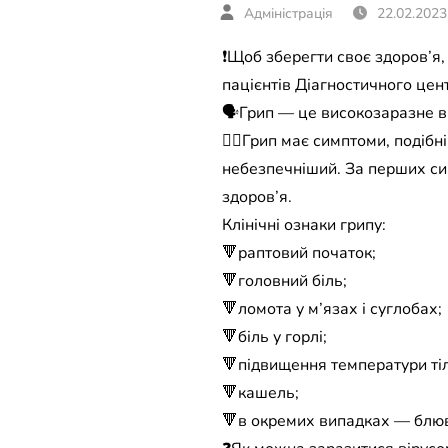
22.02.2023
❗️Щоб зберегти своє здоров’я,
пацієнтів Діагностичного цен
🗣Грип — це високозаразне в
☝🏻Грип має симптоми, подібні
небезпечніший. За перших си
здоров’я.
Клінічні ознаки грипу:
🔻раптовий початок;
🔻головний біль;
🔻ломота у м’язах і суглобах;
🔻біль у горлі;
🔻підвищення температури тіла
🔻кашель;
🔻в окремих випадках — блюв