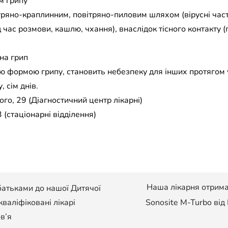
м грипу
тряно-краплинним, повітряно-пиловим шляхом (вірусні част
 час розмови, кашлю, чхання), внаслідок тісного контакту (
на грип
ою формою грипу, становить небезпеку для інших протягом 
 сім днів.
го, 29 (Діагностичний центр лікарні)
 (стаціонарні відділення)
Наша лікарня отрим
батьками до нашої Дитячої
 кваліфіковані лікарі
Sonosite M-Turbo ві
в’я