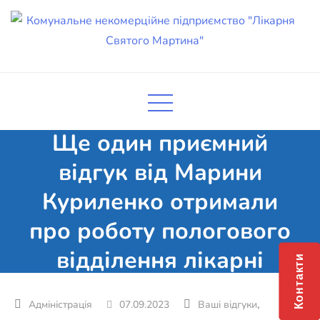
Skip
to
content
Комунальне некомерційне
Поліклініка Мукачево
підприємство "Лікарня Святого
Мартина"
Ще один приємний
відгук від Марини
Куриленко отримали
про роботу пологового
відділення лікарні
Контакти
,
07.09.2023
Ваші відгуки