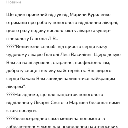
Новини
Ще один приємний відгук від Марини Куриленко
отримали про роботу пологового відділення лікарні,
цього разу подяку висловлюють лікарю акушер-
гінекологу Глагола Л.В.:
????”Величезне спасибі від щирого серця кажу
чудовому лікарю Глаголі Лесі Василівні. Щиро дякую
Вам за ваші зусилля, старання, професіоналізм,
доброту серця і велику майстерність. Від щирого
серця бажаю Вам завжди залишатися найкращим
лікарем”.
????Нагадаємо, що для пацієнток пологового
відділення у Лікарні Святого Мартина безоплатними
є такі послуги:
????безпосередньо сама медична допомога із
забезпеченням умов для проведення партнерських