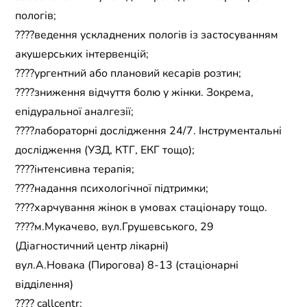
пологів;
????ведення ускладнених пологів із застосуванням
акушерських інтервенцій;
????ургентний або плановий кесарів розтин;
????зниження відчуття болю у жінки. Зокрема,
епідуральної аналгезії;
????лабораторні дослідження 24/7. Інструментальні
дослідження (УЗД, КТГ, ЕКГ тощо);
????інтенсивна терапія;
????надання психологічної підтримки;
????харчування жінок в умовах стаціонару тощо.
????м.Мукачево, вул.Грушевського, 29
(Діагностичний центр лікарні)
вул.А.Новака (Пирогова) 8-13 (стаціонарні
відділення)
???? callcentr: