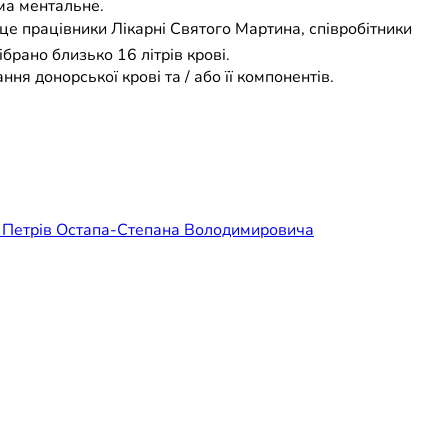
ема ментальне.
це працівники Лікарні Святого Мартина, співробітники
брано близько 16 літрів крові.
я донорської крові та / або її компонентів.
на, Петрів Остапа-Степана Володимировича