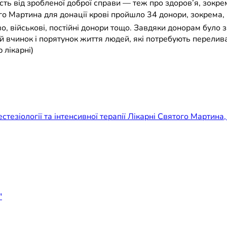
сть від зробленої доброї справи — теж про здоров’я, зокр
го Мартина для донації крові пройшло 34 донори, зокрема, 
, військові, постійні донори тощо. Завдяки донорам було зі
вчинок і порятунок життя людей, які потребують переливанн
 лікарні)
естезіології та інтенсивної терапії Лікарні Святого Марти
"