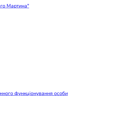
ідприємство "Лікарня Свят
енного функціонування особи