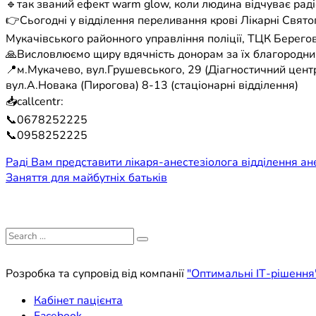
🔹так званий ефект warm glow, коли людина відчуває раді
👉Сьогодні у відділення переливання крові Лікарні Свято
Мукачівського районного управління поліції, ТЦК Берегово
🙏Висловлюємо щиру вдячність донорам за їх благородний 
📍м.Мукачево, вул.Грушевського, 29 (Діагностичний центр
вул.А.Новака (Пирогова) 8-13 (стаціонарні відділення)
📥callcentr:
📞0678252225
📞0958252225
Навігація
Раді Вам представити лікаря-анестезіолога відділення ан
Заняття для майбутніх батьків
записів
Search
for:
Розробка та супровід від компанії
"Оптимальні ІТ-рішення
Кабінет пацієнта