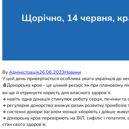
Щорічно, 14 червня, кр
By
Адміністрація
26.06.2023
Новини
У цей день привертається особлива увага українців до нео
🩸Донорська кров – це цінний ресурс як при плановому лік
ви ще й отримуєте користь для власного здоров’я:
🔹навіть одна донація стимулює роботу серця, печінки та 
🔹регулярне донорство знижує ризик розвитку тромбозів 
🔹системні донори загалом менше хворіють і довше живуть,
🔹донорську кров перевіряють на ВІЛ, сифіліс і гепатити,
стан свого здоров’я;