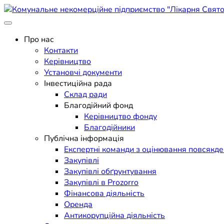
Skip
to
Поліклініка Мукачево
content
Комунальне некомерційне п
Про нас
Контакти
Керівництво
Установчі документи
Інвестиційна рада
Склад ради
Благодійний фонд
Керівництво фонду
Благодійники
Публічна інформація
Експертні команди з оцінювання повсякд
Закупівлі
Закупівлі обґрунтування
Закупівлі в Prozorro
Фінансова діяльність
Оренда
Антикорупційна діяльність