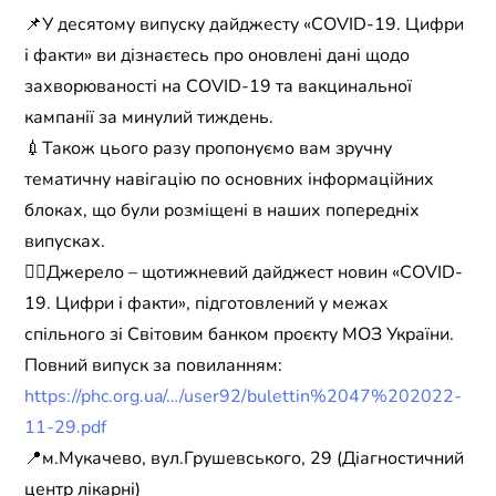
📌У десятому випуску дайджесту «COVID-19. Цифри
і факти» ви дізнаєтесь про оновлені дані щодо
захворюваності на COVID-19 та вакцинальної
кампанії за минулий тиждень.
💉Також цього разу пропонуємо вам зручну
тематичну навігацію по основних інформаційних
блоках, що були розміщені в наших попередніх
випусках.
👉🏻Джерело – щотижневий дайджест новин «COVID-
19. Цифри і факти», підготовлений у межах
спільного зі Світовим банком проєкту МОЗ України.
Повний випуск за повиланням:
https://phc.org.ua/…/user92/bulettin%2047%202022-
11-29.pdf
📍м.Мукачево, вул.Грушевського, 29 (Діагностичний
центр лікарні)