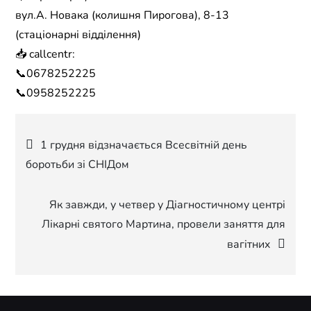
вул.А. Новака (колишня Пирогова), 8-13
(стаціонарні відділення)
📥 callcentr:
📞0678252225
📞0958252225
Навігація
1 грудня відзначається Всесвітній день
боротьби зі СНІДом
записів
Як завжди, у четвер у Діагностичному центрі
Лікарні святого Мартина, провели заняття для
вагітних