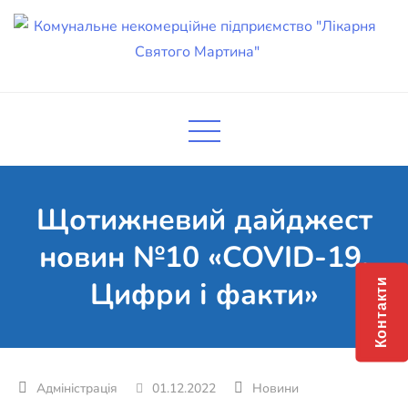
Skip
to
content
Комунальне некомерційне
Поліклініка Мукачево
підприємство "Лікарня Святого
Мартина"
Щотижневий дайджест
новин №10 «COVID-19.
Цифри і факти»
Контакти
01.12.2022
Новини