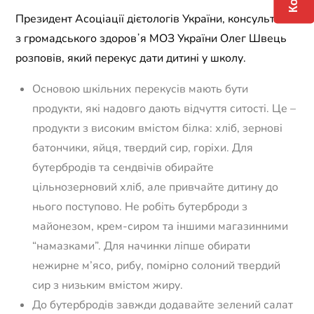
Президент Асоціації дієтологів України, консультант
з громадського здоровʼя МОЗ України Олег Швець
розповів, який перекус дати дитині у школу.
Основою шкільних перекусів мають бути
продукти, які надовго дають відчуття ситості. Це –
продукти з високим вмістом білка: хліб, зернові
батончики, яйця, твердий сир, горіхи. Для
бутербродів та сендвічів обирайте
цільнозерновий хліб, але привчайте дитину до
нього поступово. Не робіть бутерброди з
майонезом, крем-сиром та іншими магазинними
“намазками”. Для начинки ліпше обирати
нежирне м’ясо, рибу, помірно солоний твердий
сир з низьким вмістом жиру.
До бутербродів завжди додавайте зелений салат