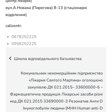
центр лікарні)
вул.А.Новака (Пирогова) 8-13 (стаціонарні
відділення)
callcentr:
0678252225
0958252225
Навігація
Школа відповідального батьківства
записів
Комунальним некомерційним підприємство
«Лікарня Святого Мартина» оголошено
закупівлю ДК 021:2015– 33600000-6 –
Фармацевтична продукція Лікарські засоби різні
код ДК 021:2015 33690000-3 Резонатив Анти D
Імуноглобулін людини (МНН Human anti-D