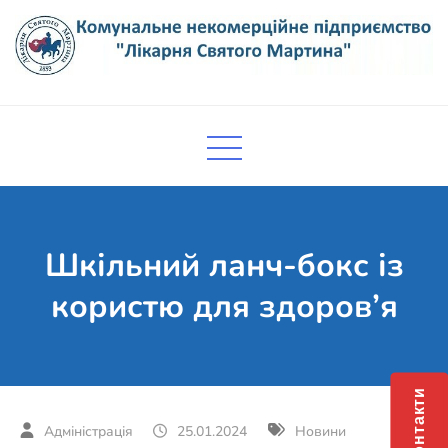
Skip
to
content
Комунальне некомерційне
Поліклініка Мукачево
підприємство "Лікарня Святого
Мартина"
Шкільний ланч-бокс із
користю для здоров’я
Контакти
25.01.2024
Новини