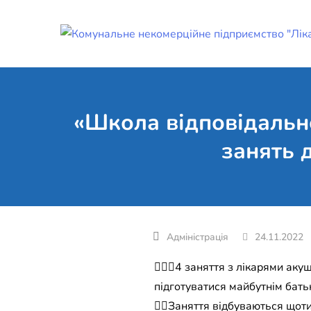
Skip
to
content
«Школа відповідально
занять 
24.11.2022
👩🏻‍⚕️4 заняття з лікарями 
підготуватися майбутнім бать
☝🏻Заняття відбуваються щоти