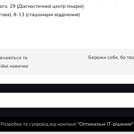
го, 29 (Діагностичний центр лікарні)
ова), 8-13 (стаціонарні відділення)
Бережи себе, бо тво
авчаються та
ійні навички
Розробка та супровід від компанії
"Оптимальні ІТ-рішення"