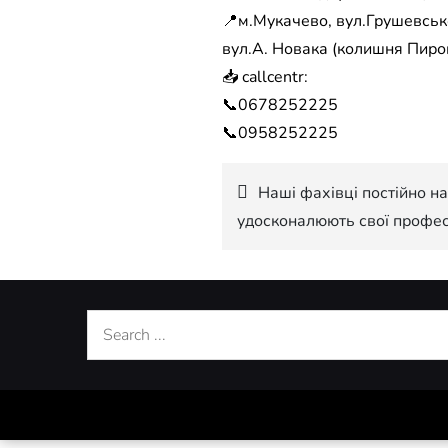
📍м.Мукачево, вул.Грушевсько
вул.А. Новака (колишня Пирог
📥 callcentr:
📞0678252225
📞0958252225
Навігація
Наші фахівці постійно н
удосконалюють свої профес
записів
Search
for: