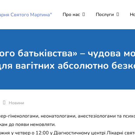
Про нас
Послуги
Н
Комунальне неко
Поліклініка Мукачево
"Лікарня Святог
го батьківства» – чудова м
для вагітних абсолютно без
Новини
акушер-гінекологами, неонатологами, анестезіологами та пс
кам до появи немовляти.
жня у четвер о 12:00 у Діагностичному центрі Лікарні свя