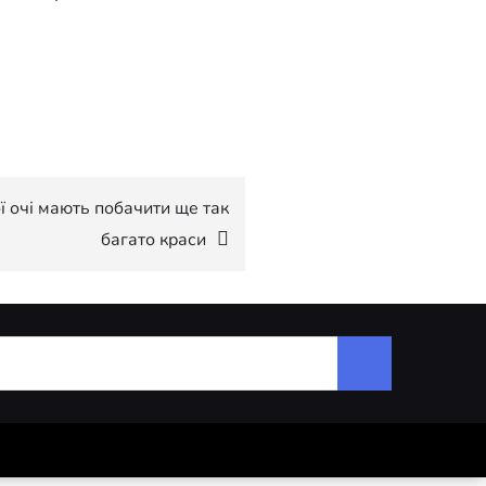
ї очі мають побачити ще так
багато краси