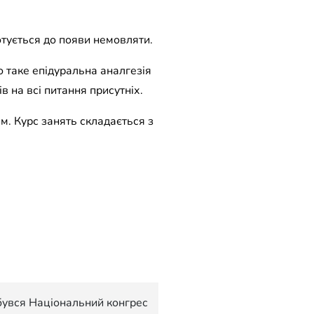
отується до появи немовляти.
о таке епідуральна аналгезія
в на всі питання присутніх.
м. Курс занять складається з
бувся Національний конгрес