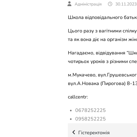
30.11.2023
Школа відповідального батькі
Цього разу з вагітними спілк
та як вона діє на організм жі
Нагадаємо, відвідування “Шко
чотирьох уроків з різними спе
м.Мукачево, вул.Грушевського
вул.А.Новака (Пирогова) 8-13
callcentr:
0678252225
0958252225
Навігація
Гістеректомія