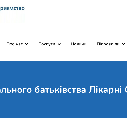
Комунальне некомерці
Поліклініка Мукачево
Святого Мартина"
Про нас
Послуги
Новини
Підрозділи
льного батьківства Лікарні