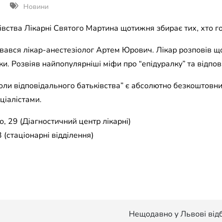
Новини
вства Лікарні Святого Мартина щотижня збирає тих, хто г
увався лікар-анестезіолог Артем Юрович. Лікар розповів щ
нки. Розвіяв найпопулярніші міфи про “епідуралку” та відпові
ли відповідального батьківства” є абсолютно безкоштовни
ціалістами.
, 29 (Діагностичний центр лікарні)
 (стаціонарні відділення)
Нещодавно у Львові від