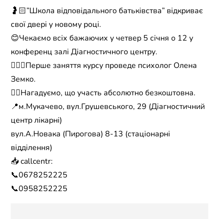
🤰🏻”Школа відповідального батьківства” відкриває
свої двері у новому році.
😊Чекаємо всіх бажаючих у четвер 5 січня о 12 у
конференц залі Діагностичного центру.
👩🏻‍⚕️Перше заняття курсу проведе психолог Олена
Земко.
☝🏻Нагадуємо, що участь абсолютно безкоштовна.
📍м.Мукачево, вул.Грушевського, 29 (Діагностичний
центр лікарні)
вул.А.Новака (Пирогова) 8-13 (стаціонарні
відділення)
📥 callcentr:
📞0678252225
📞0958252225