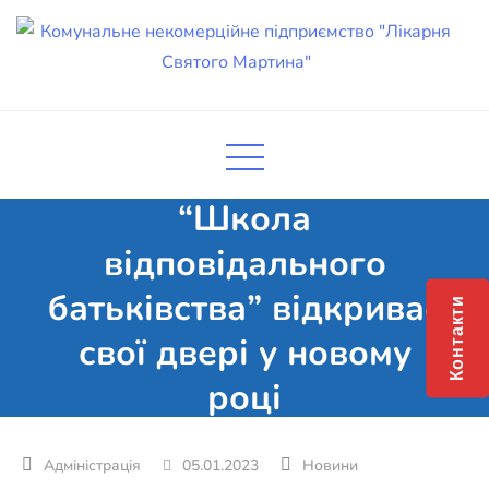
Skip
to
content
Комунальне некомерційне
Поліклініка Мукачево
підприємство "Лікарня Святого
Мартина"
“Школа
відповідального
батьківства” відкриває
Контакти
свої двері у новому
році
05.01.2023
Новини