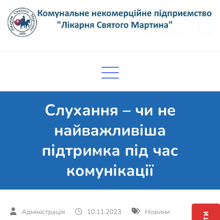
Skip
to
content
Комунальне некомерційне
Поліклініка Мукачево
підприємство "Лікарня Святого
Мартина"
Слухання – чи не
найважливіша
підтримка під час
комунікації
10.11.2023
Новини