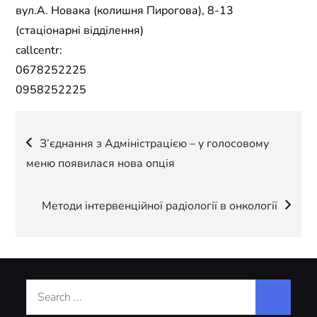
вул.А. Новака (колишня Пирогова), 8-13
(стаціонарні відділення)
callcentr:
0678252225
0958252225
Навігація
З’єднання з Адміністрацією – у голосовому
меню появилася нова опція
записів
Методи інтервенційної радіології в онкології
Search
for: