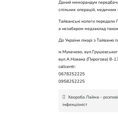
Даний меморандум передбачає
спільних операцій, медичних 
Тайванські колеги передали Л
а незабаром медзаклад також
До України лікарі з Тайваню 
м.Мукачево, вул.Грушевського
вул.А.Новака (Пирогова) 8-13
callcentr:
0678252225
0958252225
Навігація
Хвороба Лайма – розпові
інфекціоніст
записів