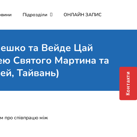
овини
Підрозділи
ОНЛАЙН ЗАПИС
мерційне підприємство
о Мартина"
Мешко та Вейде Цай
ею Святого Мартина та
ей, Тайвань)
Контакти
м про співпрацю між