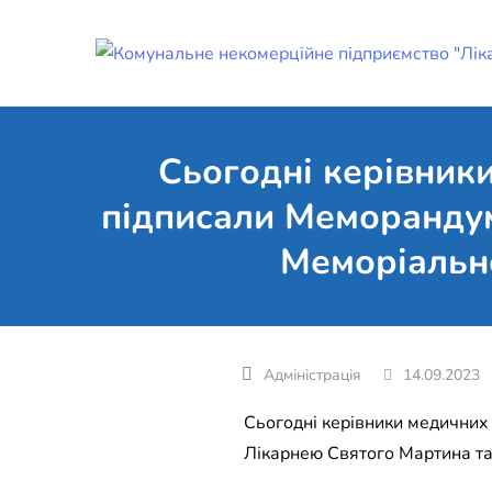
Skip
to
content
Сьогодні керівник
підписали Меморандум
Меморіально
14.09.2023
Сьогодні керівники медичних
Лікарнею Святого Мартина та