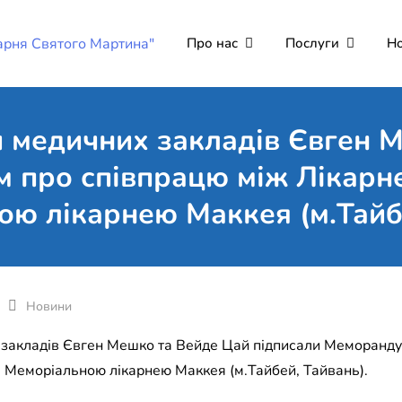
Про нас
Послуги
Н
Комунальне неко
Поліклініка Мукачево
"Лікарня Святог
и медичних закладів Євген 
 про співпрацю між Лікарн
ю лікарнею Маккея (м.Тайб
Новини
 закладів Євген Мешко та Вейде Цай підписали Меморанду
 Меморіальною лікарнею Маккея (м.Тайбей, Тайвань).