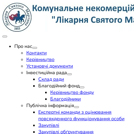
Skip
to
content
Поліклініка Мукачево
Комунальне некомерційне
Про нас
Контакти
підприємство "Лікарня
Керівництво
Установчі документи
Святого Мартина"
Інвестиційна рада
Склад ради
Благодійний фонд
Керівництво фонду
Благодійники
Публічна інформація
Експертні команди з оцінювання
повсякденного функціонування особи
Закупівлі
Закупівлі обґрунтування