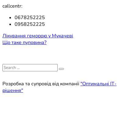
callcentr:
0678252225
0958252225
Навігація
Лікування геморою у Мукачеві
Що таке пуповина?
записів
Search
for:
Розробка та супровід від компанії
"Оптимальні ІТ-
рішення"