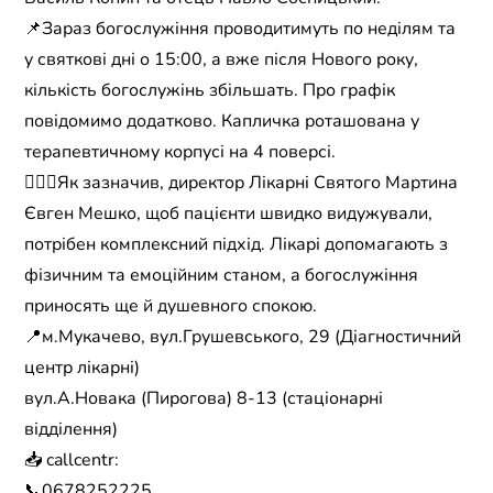
📌Зараз богослужіння проводитимуть по неділям та
у святкові дні о 15:00, а вже після Нового року,
кількість богослужінь збільшать. Про графік
повідомимо додатково. Капличка роташована у
терапевтичному корпусі на 4 поверсі.
🧑🏻‍⚕️Як зазначив, директор Лікарні Святого Мартина
Євген Мешко, щоб пацієнти швидко видужували,
потрібен комплексний підхід. Лікарі допомагають з
фізичним та емоційним станом, а богослужіння
приносять ще й душевного спокою.
📍м.Мукачево, вул.Грушевського, 29 (Діагностичний
центр лікарні)
вул.А.Новака (Пирогова) 8-13 (стаціонарні
відділення)
📥 callcentr:
📞0678252225