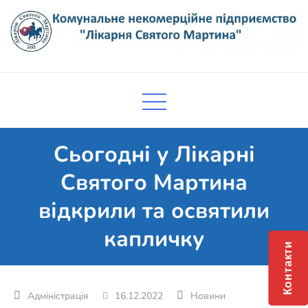
Skip
to
content
Комунальне некомерційне
Поліклініка Мукачево
підприємство "Лікарня Святого
Мартина"
Сьогодні у Лікарні
Святого Мартина
відкрили та освятили
капличку
Контакти
16.12.2022
Новини