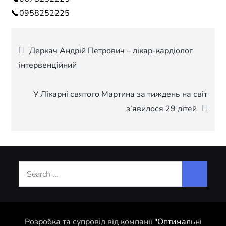
📞0958252225
Навігація
Деркач Андрій Петрович – лікар-кардіолог
інтервенційний
записів
У Лікарні святого Мартина за тиждень на світ
з’явилося 29 дітей
Search
for:
Розробка та супровід від компанії
"Оптимальні