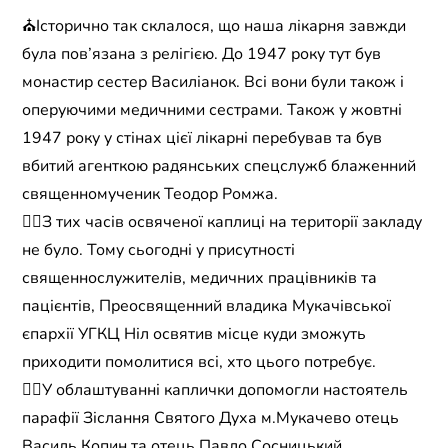
⛪️Історично так склалося, що наша лікарня завжди
була пов’язана з релігією. До 1947 року тут був
монастир сестер Василіанок. Всі вони були також і
оперуючими медичними сестрами. Також у жовтні
1947 року у стінах цієї лікарні перебував та був
вбитий агенткою радянських спецслужб блаженний
священномученик Теодор Ромжа.
☝🏻З тих часів освяченої каплиці на території закладу
не було. Тому сьогодні у присутності
священнослужителів, медичних працівників та
пацієнтів, Преосвященний владика Мукачівської
єпархії УГКЦ Ніл освятив місце куди зможуть
приходити помолитися всі, хто цього потребує.
👉🏻У облаштуванні каплички допомогли настоятель
парафії Зіслання Святого Духа м.Мукачево отець
Василь Копин та отець Павло Сосницький.