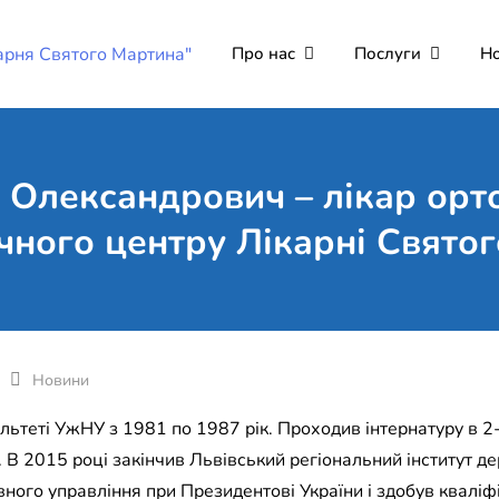
Про нас
Послуги
Н
Комунальне неко
Поліклініка Мукачево
"Лікарня Святог
 Олександрович – лікар орт
чного центру Лікарні Свято
Новини
теті УжНУ з 1981 по 1987 рік. Проходив інтернатуру в 2-і
 В 2015 році закінчив Львівський регіональний інститут д
ного управління при Президентові України і здобув квалі