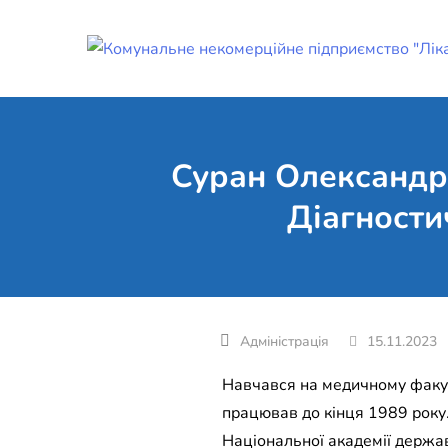
Skip
to
content
Суран Олександр
Діагности
15.11.2023
Навчався на медичному факуль
працював до кінця 1989 року.
Національної академії держав