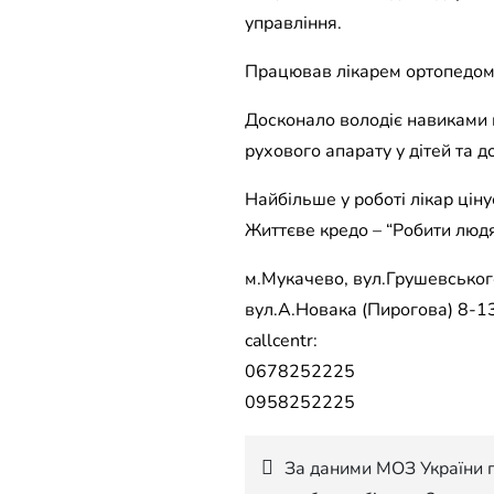
управління.
Працював лікарем ортопедом-
Досконало володіє навиками 
рухового апарату у дітей та д
Найбільше у роботі лікар ціну
Життєве кредо – “Робити люд
м.Мукачево, вул.Грушевського
вул.А.Новака (Пирогова) 8-13
callcentr:
0678252225
0958252225
Навігація
За даними МОЗ України 