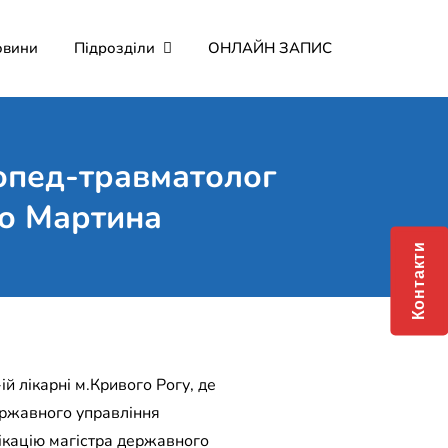
овини
Підрозділи
ОНЛАЙН ЗАПИС
мерційне підприємство
о Мартина"
опед-травматолог
го Мартина
Контакти
й лікарні м.Кривого Рогу, де
ержавного управління
фікацію магістра державного