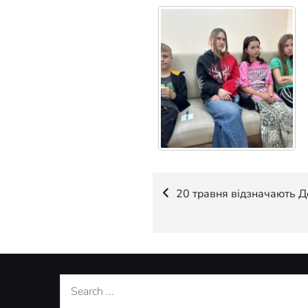
Навігація
20 травня відзначають Д
записів
Search
for: