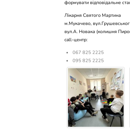
формувати відповідальне ста
Лікарня Святого Мартина
м.Мукачево, вул.Грушевського
вул.А. Новака (колишня Пирог
call-центр:
067 825 2225
095 825 2225