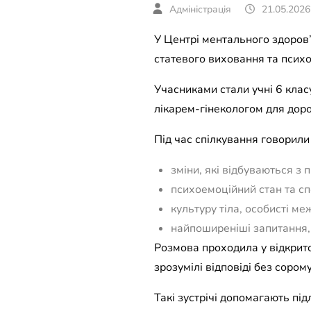
21.05.2026
У Центрі ментального здоров’
статевого виховання та психо
Учасниками стали учні 6 клас
лікарем-гінекологом для доро
Під час спілкування говорили
зміни, які відбуваються з 
психоемоційний стан та сп
культуру тіла, особисті меж
найпоширеніші запитання, 
Розмова проходила у відкрито
зрозумілі відповіді без сорому
Такі зустрічі допомагають під