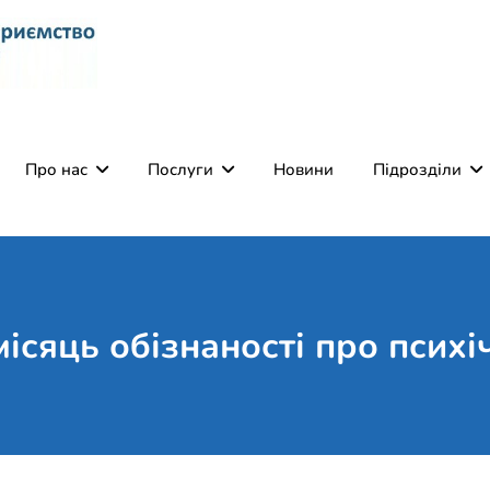
Комунальне некомерці
Поліклініка Мукачево
Святого Мартина"
Про нас
Послуги
Новини
Підрозділи
ісяць обізнаності про психі