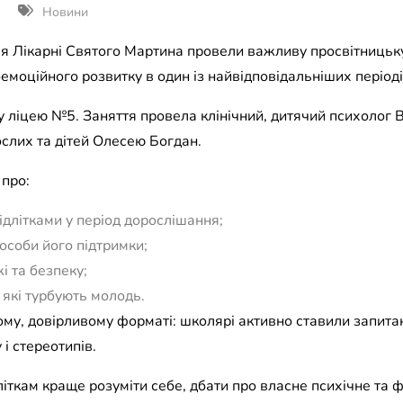
Новини
я Лікарні Святого Мартина провели важливу просвітницьку з
емоційного розвитку в один із найвідповідальніших періоді
у ліцею №5. Заняття провела клінічний, дитячий психолог В
слих та дітей Олесею Богдан.
 про:
підлітками у період дорослішання;
особи його підтримки;
і та безпеку;
які турбують молодь.
му, довірливому форматі: школярі активно ставили запита
 і стереотипів.
літкам краще розуміти себе, дбати про власне психічне та ф