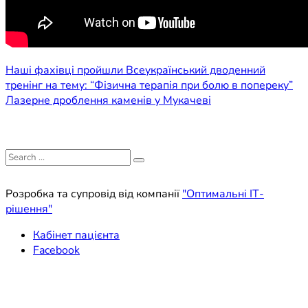
Навігація
Наші фахівці пройшли Всеукраїнський дводенний
тренінг на тему: “Фізична терапія при болю в попереку”
записів
Лазерне дроблення каменів у Мукачеві
Search
for:
Розробка та супровід від компанії
"Оптимальні ІТ-
рішення"
Кабінет пацієнта
Facebook