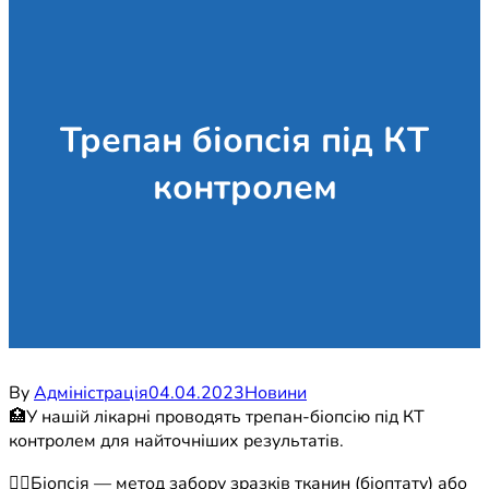
Трепан біопсія під КТ
контролем
By
Адміністрація
04.04.2023
Новини
🏥У нашій лікарні проводять трепан-біопсію під КТ
контролем для найточніших результатів.
☝🏼Біопсія — метод забору зразків тканин (біоптату) або