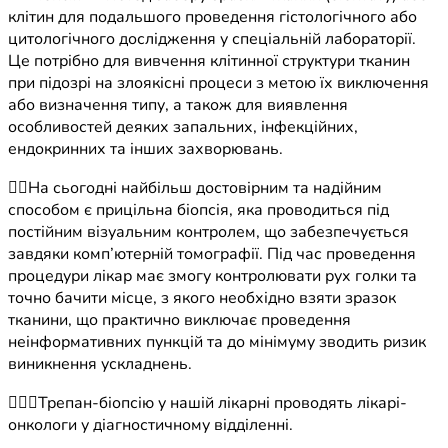
клітин для подальшого проведення гістологічного або
цитологічного дослідження у спеціальній лабораторії.
Це потрібно для вивчення клітинної структури тканин
при підозрі на злоякісні процеси з метою їх виключення
або визначення типу, а також для виявлення
особливостей деяких запальних, інфекційних,
ендокринних та інших захворювань.
👉🏼На сьогодні найбільш достовірним та надійним
способом є прицільна біопсія, яка проводиться під
постійним візуальним контролем, що забезпечується
завдяки комп’ютерній томографії. Під час проведення
процедури лікар має змогу контролювати рух голки та
точно бачити місце, з якого необхідно взяти зразок
тканини, що практично виключає проведення
неінформативних пункцій та до мінімуму зводить ризик
виникнення ускладнень.
🧑🏻‍⚕️Трепан-біопсію у нашій лікарні проводять лікарі-
онкологи у діагностичному відділенні.