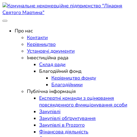
Skip
to
content
Поліклініка Мукачево
Комунальне некомерційне
Про нас
Контакти
підприємство "Лікарня
Керівництво
Установчі документи
Святого Мартина"
Інвестиційна рада
Склад ради
Благодійний фонд
Керівництво фонду
Благодійники
Публічна інформація
Експертні команди з оцінювання
повсякденного функціонування особи
Закупівлі
Закупівлі обґрунтування
Закупівлі в Prozorro
Фінансова діяльність