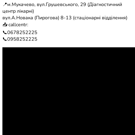
📍м.Мукачево, вул.Грушевського, 29 (Діагностичний
центр лікарні)
вул.А.Новака (Пирогова) 8-13 (стаціонарні відділення)
📥 callcentr:
📞0678252225
📞0958252225