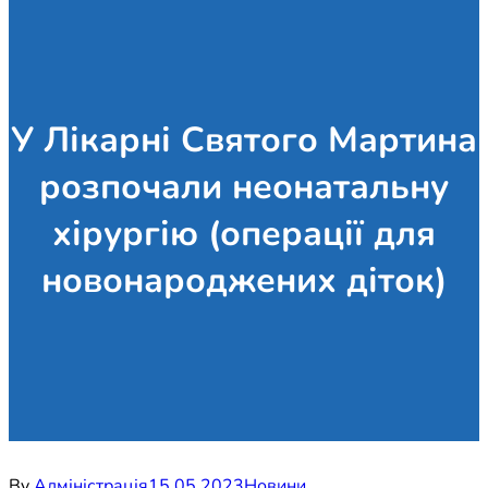
У Лікарні Святого Мартина
розпочали неонатальну
хірургію (операції для
новонароджених діток)
By
Адміністрація
15.05.2023
Новини