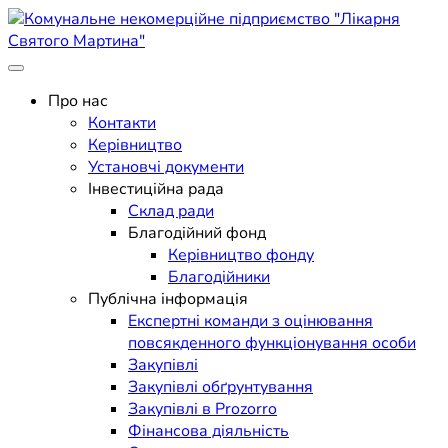
Skip
to
content
Поліклініка Мукачево
Комунальне некомерційне
Про нас
Контакти
підприємство "Лікарня
Керівництво
Установчі документи
Святого Мартина"
Інвестиційна рада
Склад ради
Благодійний фонд
Керівництво фонду
Благодійники
Публічна інформація
Експертні команди з оцінювання
повсякденного функціонування особи
Закупівлі
Закупівлі обґрунтування
Закупівлі в Prozorro
Фінансова діяльність