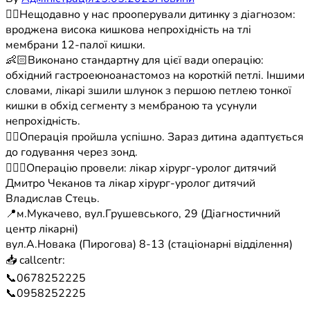
☝🏼Нещодавно у нас прооперували дитинку з діагнозом:
вроджена висока кишкова непрохідність на тлі
мембрани 12-палої кишки.
👶🏻Виконано стандартну для цієї вади операцію:
обхідний гастроеюноанастомоз на короткій петлі. Іншими
словами, лікарі зшили шлунок з першою петлею тонкої
кишки в обхід сегменту з мембраною та усунули
непрохідність.
👉🏼Операція пройшла успішно. Зараз дитина адаптується
до годування через зонд.
🧑🏻‍⚕️Операцію провели: лікар хірург-уролог дитячий
Дмитро Чеканов та лікар хірург-уролог дитячий
Владислав Стець.
📍м.Мукачево, вул.Грушевського, 29 (Діагностичний
центр лікарні)
вул.А.Новака (Пирогова) 8-13 (стаціонарні відділення)
📥 callcentr:
📞0678252225
📞0958252225