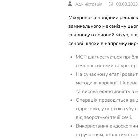
08.08.2023
Міхурово-сечовідний рефлюкс
замикального механізму цього
сечоводу в сечовий міхур, пі
сечові шляхи в напрямку нирк
МСР діагностується прибли
сечової системи та уретер
На сучасному етапі розвит
методики корекції. Перева
та висока ефективність з 
Операція проводиться за 
гідрогелю, у верхню губу 
від зворотньої течії сечі.
Використання ендоскопічн
втручанням, «золотим стан