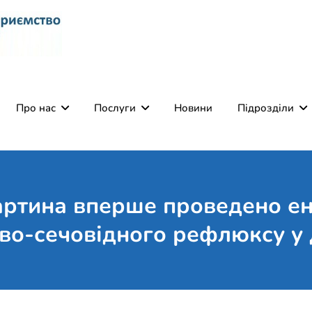
Комунальне некомерці
Поліклініка Мукачево
Святого Мартина"
Про нас
Послуги
Новини
Підрозділи
артина вперше проведено е
во-сечовідного рефлюксу у