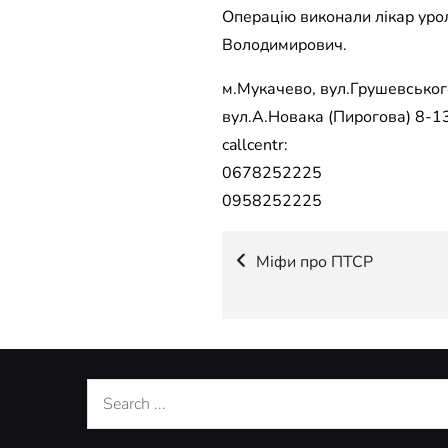
Операцію виконали лікар уро
Володимирович.
м.Мукачево, вул.Грушевського
вул.А.Новака (Пирогова) 8-13
callcentr:
0678252225
0958252225
Навігація
Міфи про ПТСР
записів
Search
for: