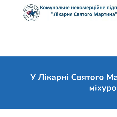
Skip
to
content
У Лікарні Святого М
міхуро