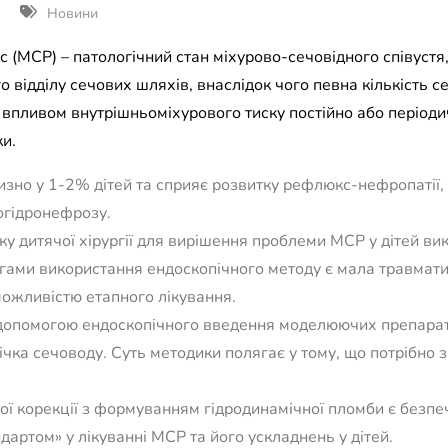
Новини
 (МСР) – патологічний стан міхурово-сечовідного співуст
 відділу сечових шляхів, внаслідок чого певна кількість се
д впливом внутрішньоміхурового тиску постійно або періоди
и.
зно у 1-2% дітей та сприяє розвитку рефлюкс-нефропатії,
огідронефрозу.
ку дитячої хірургії для вирішення проблеми МСР у дітей в
гами використання ендоскопічного методу є мала травматич
можливістю етапного лікування.
допомогою ендоскопічного введення моделюючих препараті
вічка сечоводу. Суть методики полягає у тому, що потрібн
ої корекції з формуванням гідродинамічної пломби є безп
дартом» у лікуванні МСР та його ускладнень у дітей.