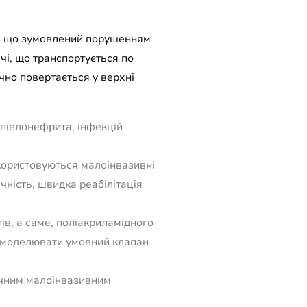
я, що зумовлений порушенням
чі, що транспортується по
чно повертається у верхні
 піелонефрита, інфекцій
икористовуються малоінвазивні
ність, швидка реабілітація
в, а саме, поліакриламідного
о змоделювати умовний клапан
ечним малоінвазивним