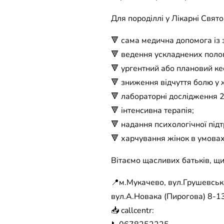
Для породіллі у Лікарні Свят
🔻 сама медична допомога із
🔻 ведення ускладнених полог
🔻 ургентний або плановий ке
🔻 зниження відчуття болю у ж
🔻 лабораторні дослідження 2
🔻 інтенсивна терапія;
🔻 надання психологічної під
🔻 харчування жінок в умовах
Вітаємо щасливих батьків, щи
📍м.Мукачево, вул.Грушевсько
вул.А.Новака (Пирогова) 8-13
📥 callcentr: