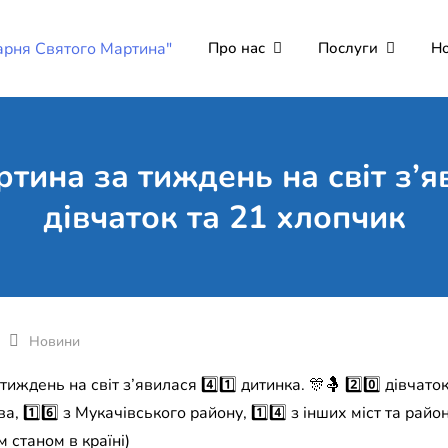
Про нас
Послуги
Н
Комунальне неко
Поліклініка Мукачево
"Лікарня Святог
ртина за тиждень на світ з’я
дівчаток та 21 хлопчик
Новини
иждень на світ з’явилася 4️⃣1️⃣ дитинка. 🎊🤱 2️⃣0️⃣ дівчаток 
ва, 1️⃣6️⃣ з Мукачівського району, 1️⃣4️⃣ з інших міст та рай
м станом в країні)