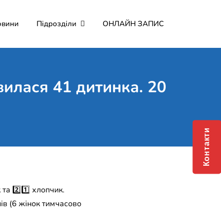
овини
Підрозділи
ОНЛАЙН ЗАПИС
мерційне підприємство
о Мартина"
вилася 41 дитинка. 20
Контакти
та 2️⃣1️⃣ хлопчик.
онів (6 жінок тимчасово