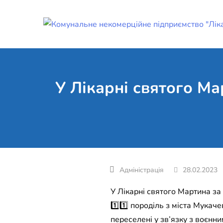
Skip
to
content
У Лікарні святого Ма
28.02.2023
У Лікарні святого Мартина за т
1️⃣1️⃣ породіль з міста Мукаче
переселені у зв’язку з воєнни