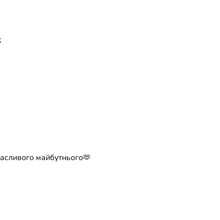
;
 щасливого майбутнього🫶