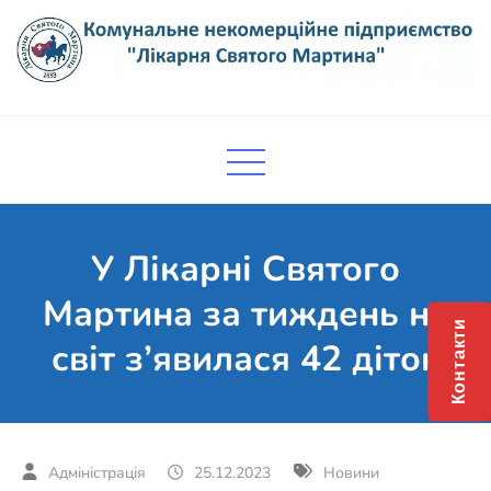
Skip
to
content
Комунальне некомерційне
Поліклініка Мукачево
підприємство "Лікарня Святого
Мартина"
У Лікарні Святого
Мартина за тиждень на
Контакти
світ з’явилася 42 діток
25.12.2023
Новини