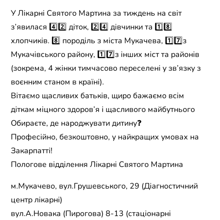
У Лікарні Святого Мартина за тиждень на світ
з’явилася 4️⃣2️⃣ діток, 2️⃣4️⃣ дівчинки та 1️⃣8️⃣
хлопчиків. 8️⃣ породіль з міста Мукачева, 1️⃣7️⃣з
Мукачівського району, 1️⃣7️⃣з інших міст та районів
(зокрема, 4 жінки тимчасово переселені у зв’язку з
воєнним станом в країні).
Вітаємо щасливих батьків, щиро бажаємо всім
діткам міцного здоров’я і щасливого майбутнього
Обираєте, де народжувати дитину❓
Професійно, безкоштовно, у найкращих умовах на
Закарпатті!
Пологове відділення Лікарні Святого Мартина
м.Мукачево, вул.Грушевського, 29 (Діагностичний
центр лікарні)
вул.А.Новака (Пирогова) 8-13 (стаціонарні