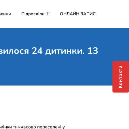
овини
Підрозділи
ОНЛАЙН ЗАПИС
мерційне підприємство
о Мартина"
вилося 24 дитинки. 13
Контакти
(2 жінки тимчасово переселені у