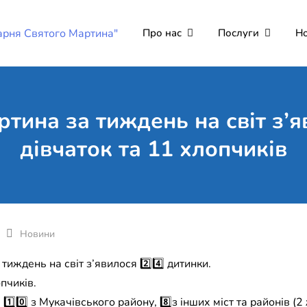
Про нас
Послуги
Н
Комунальне неко
Поліклініка Мукачево
"Лікарня Святог
ртина за тиждень на світ з’я
дівчаток та 11 хлопчиків
Новини
тиждень на світ з’явилося 2️⃣4️⃣ дитинки.
опчиків.
 1️⃣0️⃣ з Мукачівського району, 8️⃣з інших міст та районів 