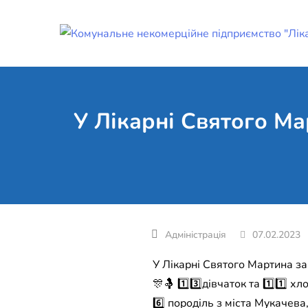
Skip
to
content
У Лікарні Святого Ма
07.02.2023
У Лікарні Святого Мартина за 
🎊🤱 1️⃣3️⃣дівчаток та 1️⃣1️⃣ хл
6️⃣ породіль з міста Мукачева,