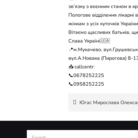
зв’язку з воєнним станом в кра
Пологове відділення лікарні 
жінкам з усіх куточків Укра
Вітаємо щасливих батьків, щи
Слава Україні🇺🇦
📍м.Мукачево, вул.Грушевсько
вул.А.Новака (Пирогова) 8-13
📥 callcentr:
📞0678252225
📞0958252225
Навігація
Югас Мирослава Олексан
записів
Search