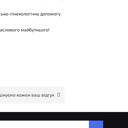
сько-гінекологiчну допомогу
щасливого майбутнього!
цінуємо кожен ваш відгук