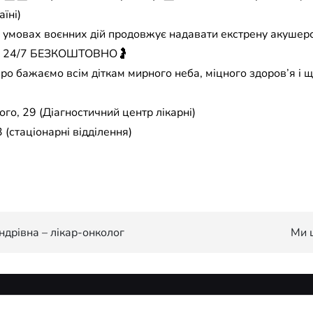
їні)
в умовах воєнних дій продовжує надавати екстрену акушер
їни 24/7 БЕЗКОШТОВНО🤰
ро бажаємо всім діткам мирного неба, міцного здоров’я і 
го, 29 (Діагностичний центр лікарні)
 (стаціонарні відділення)
дрівна – лікар-онколог
Ми 