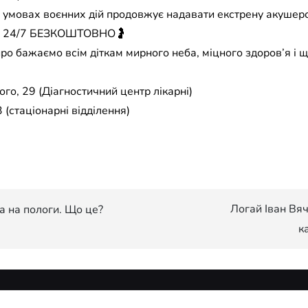
в умовах воєнних дій продовжує надавати екстрену акушер
їни 24/7 БЕЗКОШТОВНО🤰
ро бажаємо всім діткам мирного неба, міцного здоров’я і 
го, 29 (Діагностичний центр лікарні)
 (стаціонарні відділення)
Логай Іван Вя
а на пологи. Що це?
к