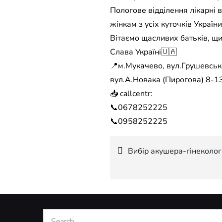
Пологове відділення лікарні 
жінкам з усіх куточків Укра
Вітаємо щасливих батьків, щи
Слава Україні🇺🇦
📍м.Мукачево, вул.Грушевсько
вул.А.Новака (Пирогова) 8-13
📥 callcentr:
📞0678252225
📞0958252225
Навігація
Вибір акушера-гінеколог
записів
Search