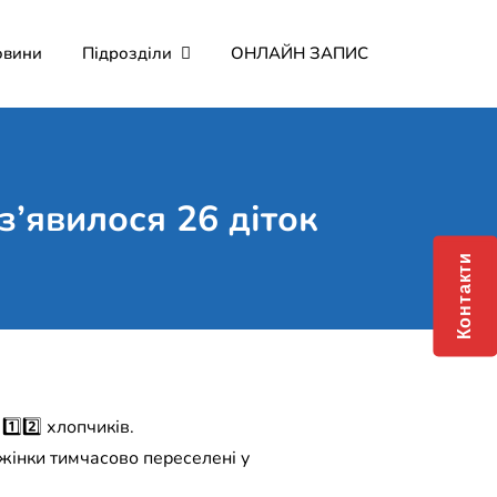
овини
Підрозділи
ОНЛАЙН ЗАПИС
мерційне підприємство
о Мартина"
з’явилося 26 діток
Контакти
1️⃣2️⃣ хлопчиків.
(2 жінки тимчасово переселені у