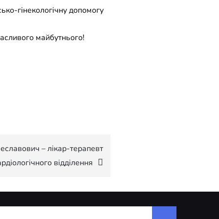
сько-гінекологiчну допомогу
щасливого майбутнього!
чеславович – лікар-терапевт
ардіологічного відділення