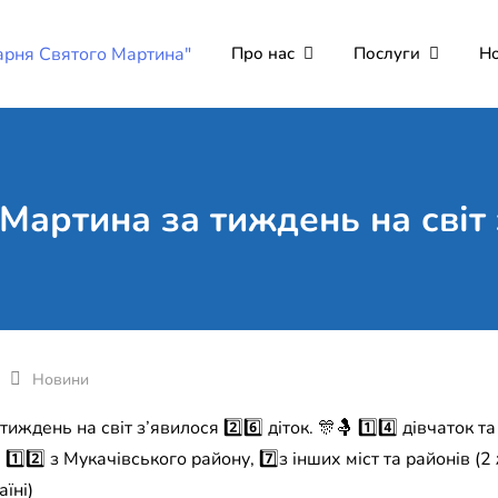
Про нас
Послуги
Н
Комунальне неко
Поліклініка Мукачево
"Лікарня Святог
 Мартина за тиждень на світ 
Новини
ждень на світ з’явилося 2️⃣6️⃣ діток. 🎊🤱 1️⃣4️⃣ дівчаток та 
 1️⃣2️⃣ з Мукачівського району, 7️⃣з інших міст та районів 
їні)