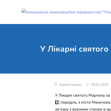
Skip
to
content
У Лікарні святого
26.01.2023
У Лікарні святого Мартина за ти
7️⃣ породіль з міста Мукачева,
зв’язку з воєнним станом в кра