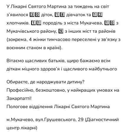
У Лікарні Святого Мартина за тиждень на світ
з’явилося 3️⃣0️⃣ діток, 1️⃣8️⃣ дівчаток та 1️⃣2️⃣
хлопчиків. 1️⃣1️⃣ породіль з міста Мукачева, 1️⃣0️⃣ з
Мукачівського району, 9️⃣ з інших міст та районів
(зокрема, 4 жінки тимчасово переселені у зв’язку з
воєнним станом в країні).
Вітаємо щасливих батьків, щиро бажаємо всім
діткам міцного здоров’я і щасливого майбутнього
Обираєте, де народжувати дитину?
Професійно, безкоштовно, у найкращих умовах на
Закарпатті!
Пологове відділення Лікарні Святого Мартина
м.Мукачево, вул.Грушевського, 29 (Діагностичний
центр лікарні)