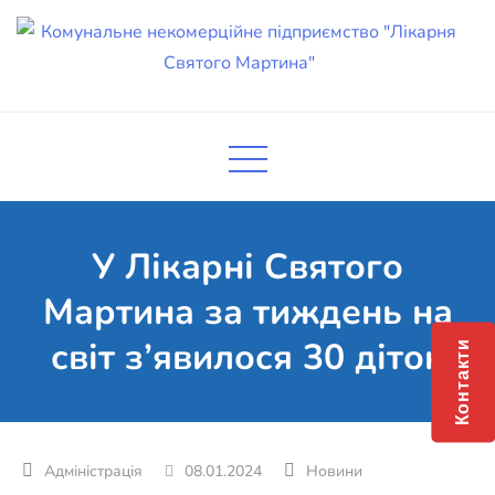
Skip
to
content
Комунальне некомерційне
Поліклініка Мукачево
підприємство "Лікарня Святого
Мартина"
У Лікарні Святого
Мартина за тиждень на
світ з’явилося 30 діток
Контакти
08.01.2024
Новини