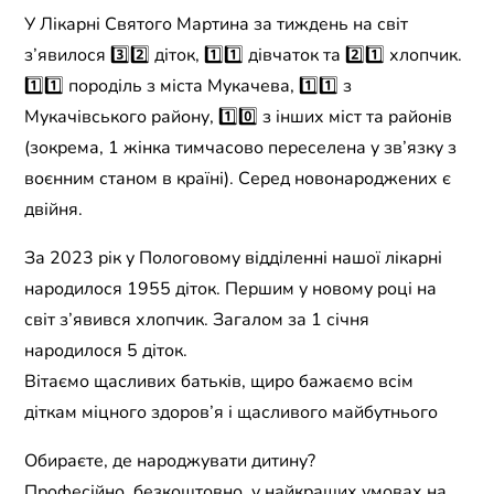
У Лікарні Святого Мартина за тиждень на світ
з’явилося 3️⃣2️⃣ діток, 1️⃣1️⃣ дівчаток та 2️⃣1️⃣ хлопчик.
1️⃣1️⃣ породіль з міста Мукачева, 1️⃣1️⃣ з
Мукачівського району, 1️⃣0️⃣ з інших міст та районів
(зокрема, 1 жінка тимчасово переселена у зв’язку з
воєнним станом в країні). Серед новонароджених є
двійня.
За 2023 рік у Пологовому відділенні нашої лікарні
народилося 1955 діток. Першим у новому році на
світ з’явився хлопчик. Загалом за 1 січня
народилося 5 діток.
Вітаємо щасливих батьків, щиро бажаємо всім
діткам міцного здоров’я і щасливого майбутнього
Обираєте, де народжувати дитину?
Професійно, безкоштовно, у найкращих умовах на