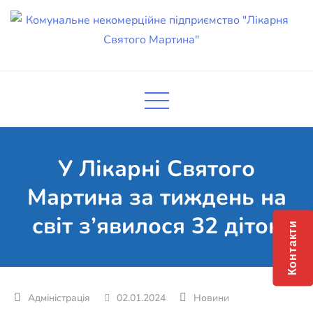
Skip
to
content
Комунальне некомерційне
Поліклініка Мукачево
підприємство "Лікарня Святого
Мартина"
У Лікарні Святого
Мартина за тиждень на
світ з’явилося 32 діток
Контакти
02.01.2024
Новини