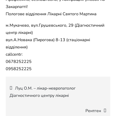
Закарпатті!
Пологове відділення Лікарні Святого Мартина
м.Мукачево, вул.Грушевського, 29 (Діагностичний
центр лікарні)
вул.А.Новака (Пирогова) 8-13 (стаціонарні
відділення)
callcentr:
0678252225
0958252225
Навігація
Луц О.М. – лікар-невропатолог
Діагностичного центру лікарні
записів
Рентген