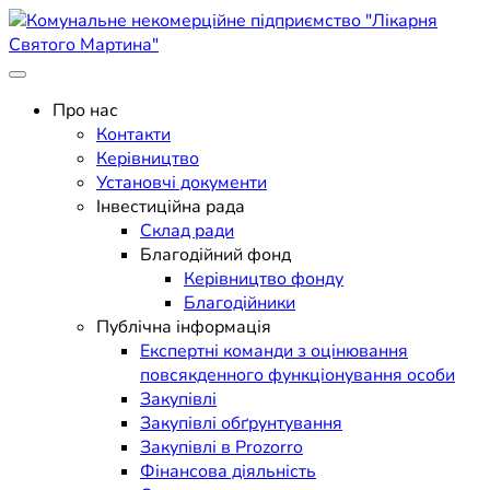
Skip
to
content
Поліклініка Мукачево
Комунальне некомерційне
Про нас
Контакти
підприємство "Лікарня
Керівництво
Установчі документи
Святого Мартина"
Інвестиційна рада
Склад ради
Благодійний фонд
Керівництво фонду
Благодійники
Публічна інформація
Експертні команди з оцінювання
повсякденного функціонування особи
Закупівлі
Закупівлі обґрунтування
Закупівлі в Prozorro
Фінансова діяльність