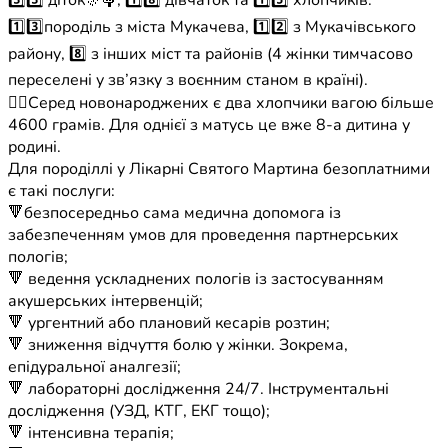
3️⃣3️⃣ діток🎊🤱, 1️⃣8️⃣ дівчаток та 1️⃣5️⃣ хлопчиків.
1️⃣3️⃣породіль з міста Мукачева, 1️⃣2️⃣ з Мукачівського
району, 8️⃣ з інших міст та районів (4 жінки тимчасово
переселені у зв’язку з воєнним станом в країні).
☝🏼Серед новонароджених є два хлопчики вагою більше
4600 грамів. Для однієї з матусь це вже 8-а дитина у
родині.
Для породіллі у Лікарні Святого Мартина безоплатними
є такі послуги:
🔻безпосередньо сама медична допомога із
забезпеченням умов для проведення партнерських
пологів;
🔻 ведення ускладнених пологів із застосуванням
акушерських інтервенцій;
🔻 ургентний або плановий кесарів розтин;
🔻 зниження відчуття болю у жінки. Зокрема,
епідуральної аналгезії;
🔻 лабораторні дослідження 24/7. Інструментальні
дослідження (УЗД, КТГ, ЕКГ тощо);
🔻 інтенсивна терапія;