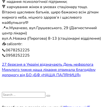
🔻 надання психологічної підтримки;
🔻 харчування жінок в умовах стаціонару тощо.
Вітаємо щасливих батьків, щиро бажаємо всім діткам
мирного неба, міцного здоров’я і щасливого
майбутнього🫶
📍м.Мукачево, вул.Грушевського, 29 (Діагностичний
центр лікарні)
вул.А.Новака (Пирогова) 8-13 (стаціонарні відділення)
📥 callcentr:
📞0678252225
📞0958252225
Навігація
27 березня в Україні відзначають День нефролога
Минулого тижня наша лікарня отримала благодійну
записів
допомогу від БО «БФ «НАША ПАЛЯНИЦЯ»
Search
for: