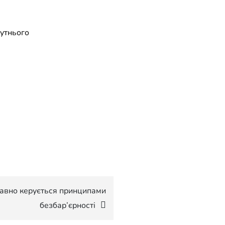
бутнього
авно керується принципами
безбар’єрності