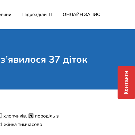
овини
Підрозділи
ОНЛАЙН ЗАПИС
мерційне підприємство
о Мартина"
з’явилося 37 діток
Контакти
⃣ хлопчиків. 9️⃣ породіль з
, 1 жінка тимчасово