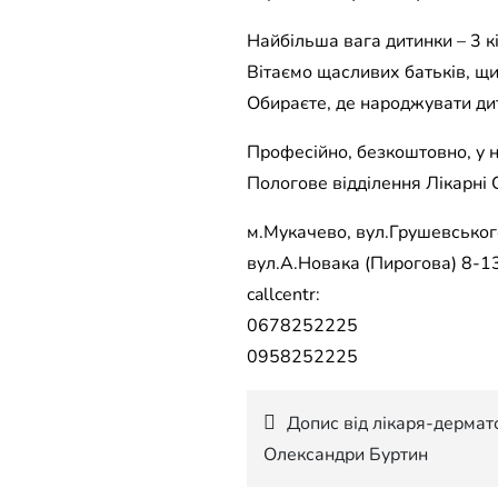
Найбільша вага дитинки – 3 к
Вітаємо щасливих батьків, щи
Обираєте, де народжувати ди
Професійно, безкоштовно, у 
Пологове відділення Лікарні
м.Мукачево, вул.Грушевського
вул.А.Новака (Пирогова) 8-13
callcentr:
0678252225
0958252225
Навігація
Допис від лікаря-дермат
Олександри Буртин
записів