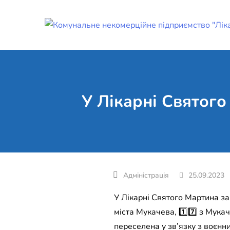
Skip
to
content
У Лікарні Святого
25.09.2023
У Лікарні Святого Мартина за ти
міста Мукачева, 1️⃣7️⃣ з Мукач
переселена у зв’язку з воєнни