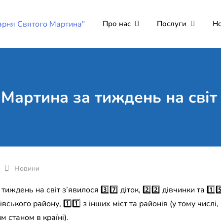
Про нас
Послуги
Н
Комунальне неко
Поліклініка Мукачево
"Лікарня Святог
 Мартина за тиждень на світ 
Новини
ждень на світ з’явилося 3️⃣7️⃣ діток, 2️⃣2️⃣ дівчинки та 1️⃣5️
івського району, 1️⃣1️⃣ з інших міст та районів (у тому числі
м станом в країні).