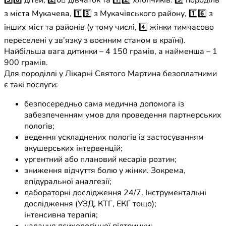
3️⃣8️⃣ дітей, 2️⃣6⃣ дівчаток та 1️⃣2️⃣ хлопчиків. 9️⃣ породіль
з міста Мукачева, 1️⃣3️⃣ з Мукачівського району, 1️⃣6️⃣ з
інших міст та районів (у тому числі, 4️⃣ жінки тимчасово
переселені у зв’язку з воєнним станом в країні).
Найбільша вага дитинки – 4 150 грамів, а найменша – 1
900 грамів.
Для породіллі у Лікарні Святого Мартина безоплатними
є такі послуги:
безпосередньо сама медична допомога із
забезпеченням умов для проведення партнерських
пологів;
ведення ускладнених пологів із застосуванням
акушерських інтервенцій;
ургентний або плановий кесарів розтин;
зниження відчуття болю у жінки. Зокрема,
епідуральної аналгезії;
лабораторні дослідження 24/7. Інструментальні
дослідження (УЗД, КТГ, ЕКГ тощо);
інтенсивна терапія;