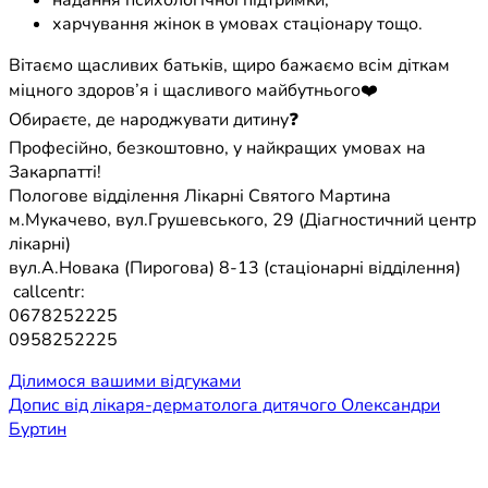
надання психологічної підтримки;
харчування жінок в умовах стаціонару тощо.
Вітаємо щасливих батьків, щиро бажаємо всім діткам
міцного здоров’я і щасливого майбутнього❤️
Обираєте, де народжувати дитину❓
Професійно, безкоштовно, у найкращих умовах на
Закарпатті!
Пологове відділення Лікарні Святого Мартина
м.Мукачево, вул.Грушевського, 29 (Діагностичний центр
лікарні)
вул.А.Новака (Пирогова) 8-13 (стаціонарні відділення)
callcentr:
0678252225
0958252225
Навігація
Ділимося вашими відгуками
Допис від лікаря-дерматолога дитячого Олександри
записів
Буртин