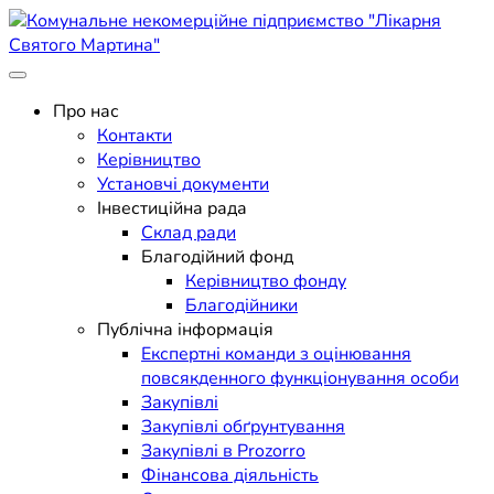
Skip
to
content
Поліклініка Мукачево
Комунальне некомерційне
Про нас
Контакти
підприємство "Лікарня
Керівництво
Установчі документи
Святого Мартина"
Інвестиційна рада
Склад ради
Благодійний фонд
Керівництво фонду
Благодійники
Публічна інформація
Експертні команди з оцінювання
повсякденного функціонування особи
Закупівлі
Закупівлі обґрунтування
Закупівлі в Prozorro
Фінансова діяльність