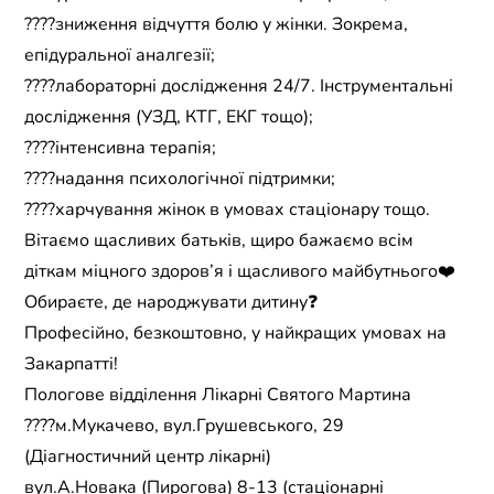
????зниження відчуття болю у жінки. Зокрема,
епідуральної аналгезії;
????лабораторні дослідження 24/7. Інструментальні
дослідження (УЗД, КТГ, ЕКГ тощо);
????інтенсивна терапія;
????надання психологічної підтримки;
????харчування жінок в умовах стаціонару тощо.
Вітаємо щасливих батьків, щиро бажаємо всім
діткам міцного здоров’я і щасливого майбутнього❤️
Обираєте, де народжувати дитину❓
Професійно, безкоштовно, у найкращих умовах на
Закарпатті!
Пологове відділення Лікарні Святого Мартина
????м.Мукачево, вул.Грушевського, 29
(Діагностичний центр лікарні)
вул.А.Новака (Пирогова) 8-13 (стаціонарні