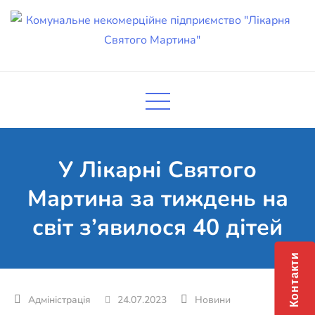
Skip
to
content
Комунальне некомерційне
Поліклініка Мукачево
підприємство "Лікарня Святого
Мартина"
У Лікарні Святого
Мартина за тиждень на
світ з’явилося 40 дітей
Контакти
24.07.2023
Новини