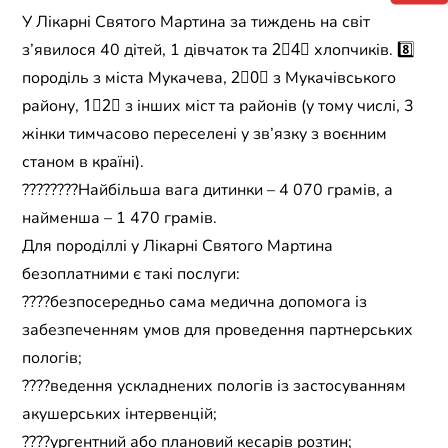
У Лікарні Святого Мартина за тиждень на світ
з’явилося 40 дітей, 1 дівчаток та 2⃣4⃣ хлопчиків. 8️⃣
породіль з міста Мукачева, 2⃣0⃣ з Мукачівського
району, 1⃣2⃣ з інших міст та районів (у тому числі, 3
жінки тимчасово переселені у зв’язку з воєнним
станом в країні).
????????Найбільша вага дитинки – 4 070 грамів, а
найменша – 1 470 грамів.
Для породіллі у Лікарні Святого Мартина
безоплатними є такі послуги:
????безпосередньо сама медична допомога із
забезпеченням умов для проведення партнерських
пологів;
????ведення ускладнених пологів із застосуванням
акушерських інтервенцій;
????ургентний або плановий кесарів розтин;