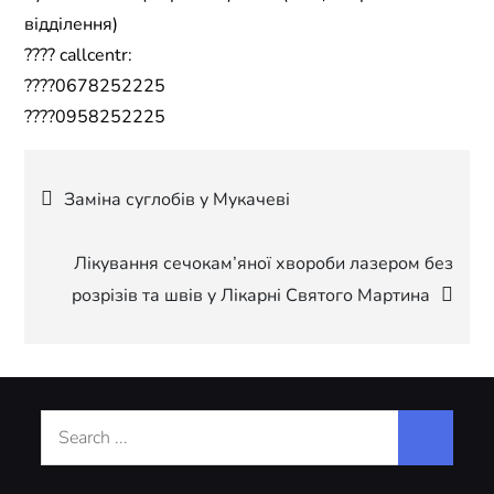
відділення)
???? callcentr:
????0678252225
????0958252225
Навігація
Заміна суглобів у Мукачеві
записів
Лікування сечокам’яної хвороби лазером без
розрізів та швів у Лікарні Святого Мартина
Search
for: