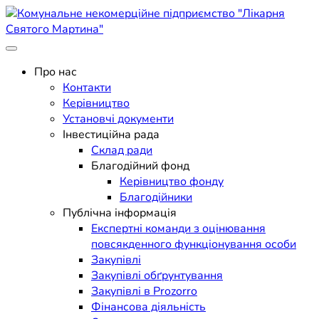
Skip
to
content
Поліклініка Мукачево
Комунальне некомерційне
Про нас
Контакти
підприємство "Лікарня
Керівництво
Установчі документи
Святого Мартина"
Інвестиційна рада
Склад ради
Благодійний фонд
Керівництво фонду
Благодійники
Публічна інформація
Експертні команди з оцінювання
повсякденного функціонування особи
Закупівлі
Закупівлі обґрунтування
Закупівлі в Prozorro
Фінансова діяльність