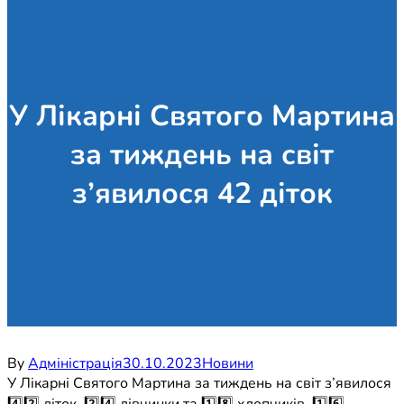
У Лікарні Святого Мартина
за тиждень на світ
з’явилося 42 діток
By
Адміністрація
30.10.2023
Новини
У Лікарні Святого Мартина за тиждень на світ з’явилося