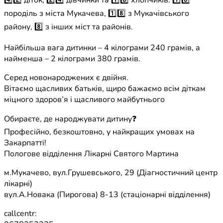
4️⃣2️⃣ діток, 2️⃣4️⃣ дівчинки та 1️⃣8️⃣ хлопчиків. 1️⃣6️⃣
породіль з міста Мукачева, 1️⃣8️⃣ з Мукачівського
району, 8️⃣ з інших міст та районів.
Найбільша вага дитинки – 4 кілограми 240 грамів, а
найменша – 2 кілограми 380 грамів.
Серед новонароджених є двійня.
Вітаємо щасливих батьків, щиро бажаємо всім діткам
міцного здоров’я і щасливого майбутнього
Обираєте, де народжувати дитину❓
Професійно, безкоштовно, у найкращих умовах на
Закарпатті!
Пологове відділення Лікарні Святого Мартина
м.Мукачево, вул.Грушевського, 29 (Діагностичний центр
лікарні)
вул.А.Новака (Пирогова) 8-13 (стаціонарні відділення)
callcentr: