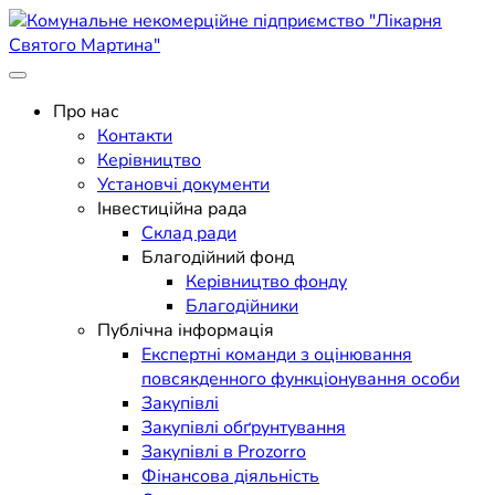
Skip
to
content
Поліклініка Мукачево
Комунальне некомерційне
Про нас
Контакти
підприємство "Лікарня
Керівництво
Установчі документи
Святого Мартина"
Інвестиційна рада
Склад ради
Благодійний фонд
Керівництво фонду
Благодійники
Публічна інформація
Експертні команди з оцінювання
повсякденного функціонування особи
Закупівлі
Закупівлі обґрунтування
Закупівлі в Prozorro
Фінансова діяльність