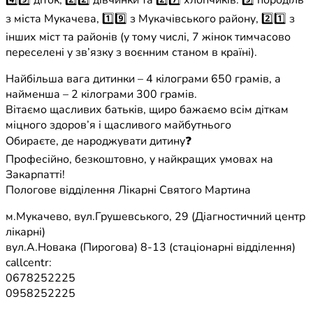
4️⃣9️⃣ діток, 2️⃣2️⃣ дівчинки та 2️⃣7️⃣ хлопчиків. 9️⃣ породіль
з міста Мукачева, 1️⃣9️⃣ з Мукачівського району, 2️⃣1️⃣ з
інших міст та районів (у тому числі, 7 жінок тимчасово
переселені у зв’язку з воєнним станом в країні).
Найбільша вага дитинки – 4 кілограми 650 грамів, а
найменша – 2 кілограми 300 грамів.
Вітаємо щасливих батьків, щиро бажаємо всім діткам
міцного здоров’я і щасливого майбутнього
Обираєте, де народжувати дитину❓
Професійно, безкоштовно, у найкращих умовах на
Закарпатті!
Пологове відділення Лікарні Святого Мартина
м.Мукачево, вул.Грушевського, 29 (Діагностичний центр
лікарні)
вул.А.Новака (Пирогова) 8-13 (стаціонарні відділення)
callcentr:
0678252225
0958252225