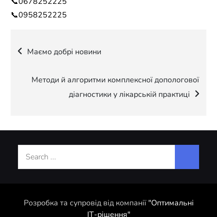
📞0678252225
📞0958252225
Навігація
Маємо добрі новини
записів
Методи й алгоритми комплексної допологової
діагностики у лікарській практиці
Search
for:
Розробка та супровід від компанії
"Оптимальні
ІТ-рішення"