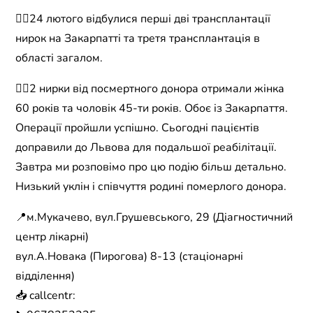
☝🏼24 лютого відбулися перші дві трансплантації
нирок на Закарпатті та третя трансплантація в
області загалом.
👉🏻2 нирки від посмертного донора отримали жінка
60 років та чоловік 45-ти років. Обоє із Закарпаття.
Операції пройшли успішно. Сьогодні пацієнтів
доправили до Львова для подальшої реабілітації.
Завтра ми розповімо про цю подію більш детально.
Низький уклін і співчуття родині померлого донора.
📍м.Мукачево, вул.Грушевського, 29 (Діагностичний
центр лікарні)
вул.А.Новака (Пирогова) 8-13 (стаціонарні
відділення)
📥 callcentr: