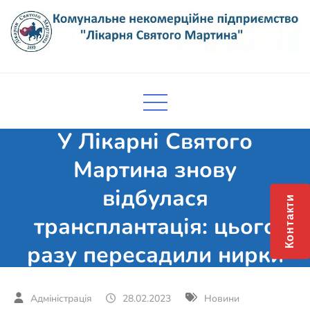
Skip
to
content
Комунальне некомерційне
Поліклініка Мукачево
підприємство "Лікарня Святого
Мартина"
У Лікарні Святого
Мартина знову
відбулася
Контакти
трансплантація: цього
разу пересадили нирки
28.02.2023
Новини