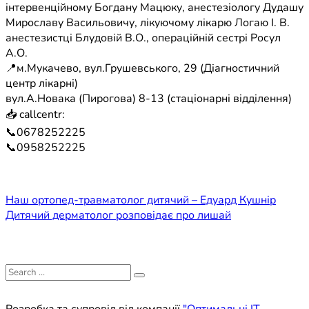
інтервенційному Богдану Мацюку, анестезіологу Дудашу
Мирославу Васильовичу, лікуючому лікарю Логаю І. В.
анестезистці Блудовій В.О., операційній сестрі Росул
А.О.
📍м.Мукачево, вул.Грушевського, 29 (Діагностичний
центр лікарні)
вул.А.Новака (Пирогова) 8-13 (стаціонарні відділення)
📥 callcentr:
📞0678252225
📞0958252225
Навігація
Наш ортопед-травматолог дитячий – Едуард Кушнір
Дитячий дерматолог розповідає про лишай
записів
Search
for: