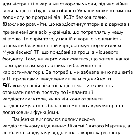
адміністрації і лікарів ми створили умови, під час війни,
коли пацієнт з будь-якої області України може отримати
допомогу по програмі від НСЗУ безкоштовно.
❗️Важливо розуміти, що кардіостимулятори від держави
призначені для всіх українців, що потраплять у нашу
лікарню. Та окрім того, у нашій лікарні є можливість
отримати безкоштовний кардіостимулятор жителям
Мукачівської ТГ, що придбані за гроші з місцевого
бюджету. Тому не варто хвилюватися, що жителі нашої
громади не зможуть отримати безкоштовні
каріостимулятори. За потреби, ми забезпечимо пацієнтів
з ТГ приладами, закупленими за місцевий кошт.
🏥Також у нашій лікарні пацієнт має можливість
отримати платну послугу по імплантації
кардіостимулятора, якщо він хоче отримати
кардіостимулятор з більшою ємністю акумулятора та
додатковими функціями.
🧑🏻‍⚕️Пацієнтка висловлює подяку всьому
кардіологічному відділенню Лікарні Святого Мартина, а
особливо завідувачу відділення, лікарю-кардіологу