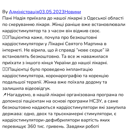
By
Адміністрація
03.05.2023
Новини
Пані Надія приїхала до нашої лікарні з Одеської області
по скеруванню лікаря. Жінці раніше вже встановлювали
кардіостимулятор та з часом він віджив своє.
👉🏼Пацієнтка каже, почула про безкоштовні
кардіостимулятори у Лікарні Святого Мартина в
інтернеті. Не вірила, що й справді “нове серце” їй
встановлять безкоштовно. Та все ж наважилася
приїхати з іншого кінця України до нашої лікарні.
☝🏼Пацієнтці було проведено імплантацію
кардіостимулятора, коронарографію та корекцію
подальшої терапії. Жінка вже поїхала додому та
залишила відеовідгук.
📌Нагадуємо, в нашій лікарні організована програма по
допомозі пацієнтам на основі програми НСЗУ, а саме
безкоштовно надаються кардіостимулятори які закупила
держава: одно, двох та трьохкамерні стимулятори, є
кардіостимулятори-дефибрилятори вартість яких
перевищує 360 тис. гривень. Завдяки роботі