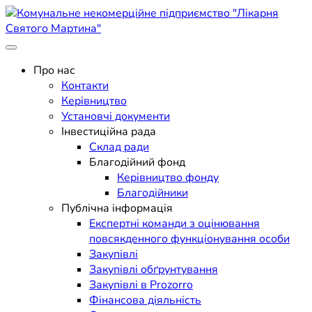
Skip
to
content
Поліклініка Мукачево
Комунальне некомерційне
Про нас
Контакти
підприємство "Лікарня
Керівництво
Установчі документи
Святого Мартина"
Інвестиційна рада
Склад ради
Благодійний фонд
Керівництво фонду
Благодійники
Публічна інформація
Експертні команди з оцінювання
повсякденного функціонування особи
Закупівлі
Закупівлі обґрунтування
Закупівлі в Prozorro
Фінансова діяльність