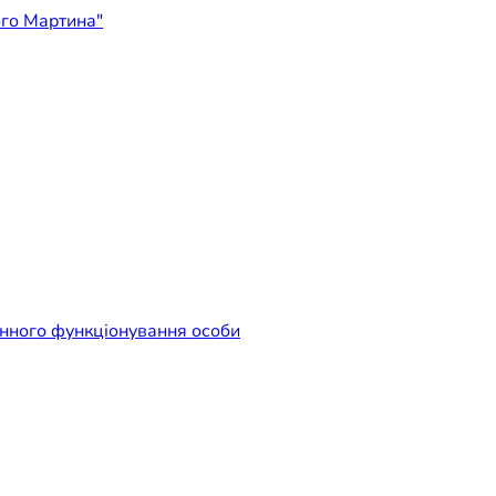
ідприємство "Лікарня Свят
енного функціонування особи