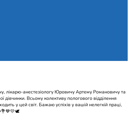
чу, лікарю-анестезіологу Юровичу Артему Романовичу та
вої дівчинки. Всьому колективу пологового відділення
одить у цей світ. Бажаю успіхів у вашій нелегкій праці,
️💐💙💛🕊