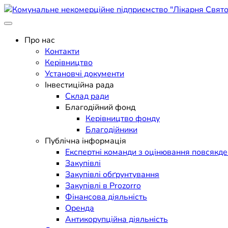
Skip
to
Поліклініка Мукачево
content
Комунальне некомерційне п
Про нас
Контакти
Керівництво
Установчі документи
Інвестиційна рада
Склад ради
Благодійний фонд
Керівництво фонду
Благодійники
Публічна інформація
Експертні команди з оцінювання повсякд
Закупівлі
Закупівлі обґрунтування
Закупівлі в Prozorro
Фінансова діяльність
Оренда
Антикорупційна діяльність