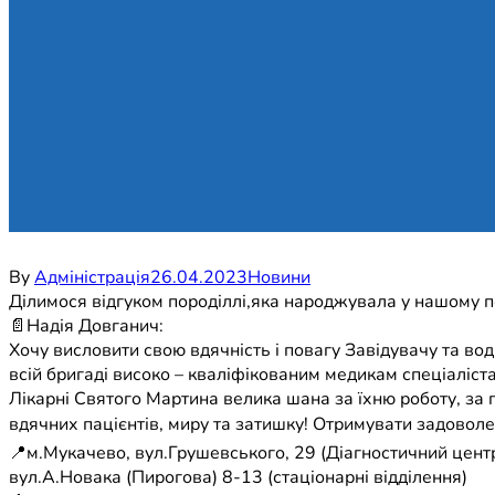
By
Адміністрація
26.04.2023
Новини
Ділимося відгуком породіллі,яка народжувала у нашому п
📄Надія Довганич:
Хочу висловити свою вдячність і повагу Завідувачу та 
всій бригаді високо – кваліфікованим медикам спеціаліста
Лікарні Святого Мартина велика шана за їхню роботу, за пі
вдячних пацієнтів, миру та затишку! Отримувати задоволен
📍м.Мукачево, вул.Грушевського, 29 (Діагностичний центр
вул.А.Новака (Пирогова) 8-13 (стаціонарні відділення)