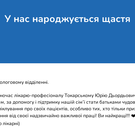
У нас народжується щастя
ологовому відділенні.
водночас лікарю-професіоналу Токарському Юрію Дьордьови
м, за допомогу і підтримку нашій сім’ї стати батьками чудо
клування про своїх пацієнтів, особливо тих, хто тільки прих
ня від своєї надзвичайно важливої праці! Ви найкращі!!! ❤
 лікарні)