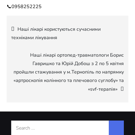
📞0958252225
Навігація
Наші лікарі користуються сучасними
техніками лікування
записів
Наші лікарі ортопед-травматологи Борис
Гавришко та Юрій Добош з 2 по 5 квітня
пройшли стажування у м.Тернопіль по напрямку
«артроскопія колінного та плечового суглобу» та
«svf-терапія»
Search
for: