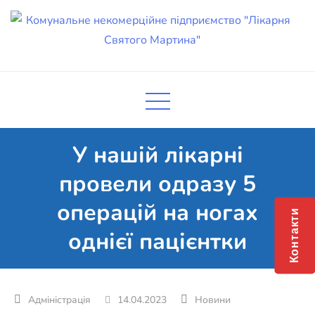
Skip
to
content
Комунальне некомерційне
Поліклініка Мукачево
підприємство "Лікарня Святого
Мартина"
У нашій лікарні
провели одразу 5
операцій на ногах
Контакти
однієї пацієнтки
14.04.2023
Новини