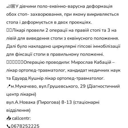
🦶🏼У дівчини поло-еквінно-варусна деформація
обох стоп- захворювання, при якому викривляється
стопа і деформується в двох проекціях.
☝🏼Лікарі провели 2 операції на правій стопі та 3 на
лівій для виведення стопи з еквінусного положення.
Далі було накладено циркулярні гіпсові іммобілізації
для фіксації стопи в правильному положенні.
🧑🏻‍⚕️👨🏼‍⚕️Операцію проводили: Мирослав Кабацій –
лікар ортопед-травматолог, кандидат медичних наук
та Едуард Кушнір лікар ортопед-травматолог.
📍м.Мукачево, вул.Грушевського, 29 (Діагностичний
центр лікарні)
вул.А.Новака (Пирогова) 8-13 (стаціонарні
відділення)
📥 callcentr:
📞0678252225