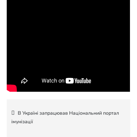
Навігація
В Україні запрацював Національний портал
імунізації
записів