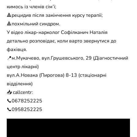
кимось із членів сім’ї;
🔺рецидив після закінчення курсу терапії;
🔺похмільний синдром.
У відео лікар-нарколог Софілканич Наталія
детально розповідає, коли варто звернутися до
фахівця.
📍м.Мукачево, вул.Грушевського, 29 (Діагностичний
центр лікарні)
вул.А.Новака (Пирогова) 8-13 (стаціонарні
відділення)
📥 callcentr:
📞0678252225
📞0958252225