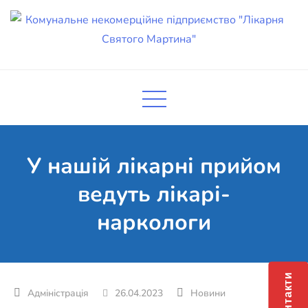
Skip
to
content
Комунальне некомерційне
Поліклініка Мукачево
підприємство "Лікарня Святого
Мартина"
У нашій лікарні прийом
ведуть лікарі-
наркологи
Контакти
26.04.2023
Новини