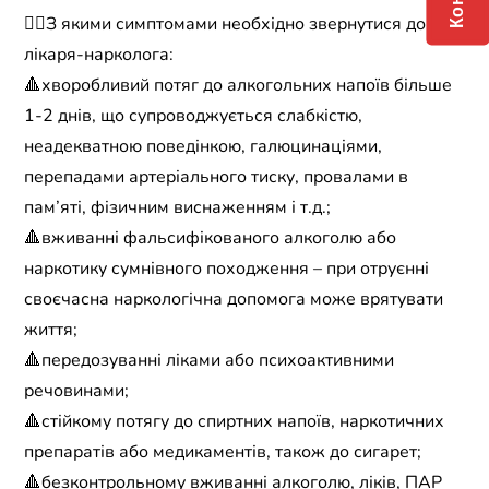
☝🏼З якими симптомами необхідно звернутися до
лікаря-нарколога:
🔺хворобливий потяг до алкогольних напоїв більше
1-2 днів, що супроводжується слабкістю,
неадекватною поведінкою, галюцинаціями,
перепадами артеріального тиску, провалами в
пам’яті, фізичним виснаженням і т.д.;
🔺вживанні фальсифікованого алкоголю або
наркотику сумнівного походження – при отруєнні
своєчасна наркологічна допомога може врятувати
життя;
🔺передозуванні ліками або психоактивними
речовинами;
🔺стійкому потягу до спиртних напоїв, наркотичних
препаратів або медикаментів, також до сигарет;
🔺безконтрольному вживанні алкоголю, ліків, ПАР