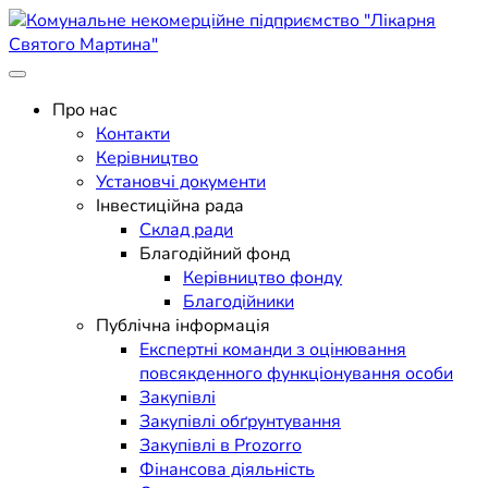
Skip
to
content
Поліклініка Мукачево
Комунальне некомерційне
Про нас
Контакти
підприємство "Лікарня
Керівництво
Установчі документи
Святого Мартина"
Інвестиційна рада
Склад ради
Благодійний фонд
Керівництво фонду
Благодійники
Публічна інформація
Експертні команди з оцінювання
повсякденного функціонування особи
Закупівлі
Закупівлі обґрунтування
Закупівлі в Prozorro
Фінансова діяльність