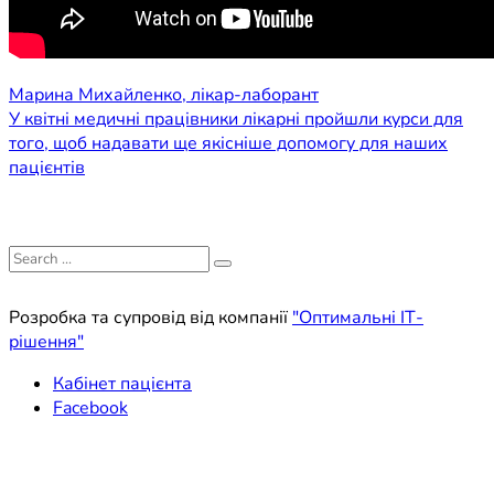
Навігація
Марина Михайленко, лікар-лаборант
У квітні медичні працівники лікарні пройшли курси для
записів
того, щоб надавати ще якісніше допомогу для наших
пацієнтів
Search
for:
Розробка та супровід від компанії
"Оптимальні ІТ-
рішення"
Кабінет пацієнта
Facebook