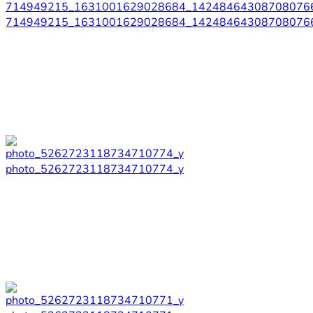
714949215_1631001629028684_14248464308708076
photo_5262723118734710774_y