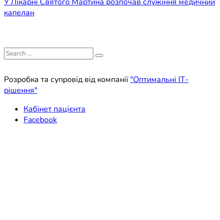
У Лікарні Святого Мартина розпочав служіння медичний
капелан
Search
for:
Розробка та супровід від компанії
"Оптимальні ІТ-
рішення"
Кабінет пацієнта
Facebook