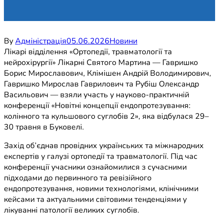
By
Адміністрація
05.06.2026
Новини
Лікарі відділення «Ортопедії, травматології та
нейрохірургії» Лікарні Святого Мартина — Гавришко
Борис Мирославович, Клімішен Андрій Володимирович,
Гавришко Мирослав Гаврилович та Рубіш Олександр
Васильович — взяли участь у науково-практичній
конференції «Новітні концепції ендопротезування:
колінного та кульшового суглобів 2», яка відбулася 29–
30 травня в Буковелі.
Захід об’єднав провідних українських та міжнародних
експертів у галузі ортопедії та травматології. Під час
конференції учасники ознайомилися з сучасними
підходами до первинного та ревізійного
ендопротезування, новими технологіями, клінічними
кейсами та актуальними світовими тенденціями у
лікуванні патології великих суглобів.