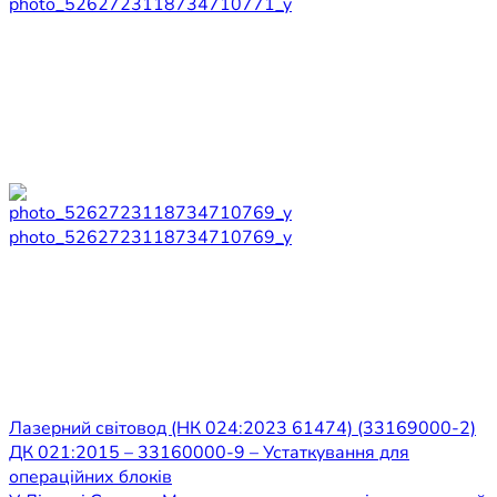
photo_5262723118734710771_y
photo_5262723118734710769_y
Навігація
Лазерний світовод (НК 024:2023 61474) (33169000-2)
ДК 021:2015 – 33160000-9 – Устаткування для
записів
операційних блоків