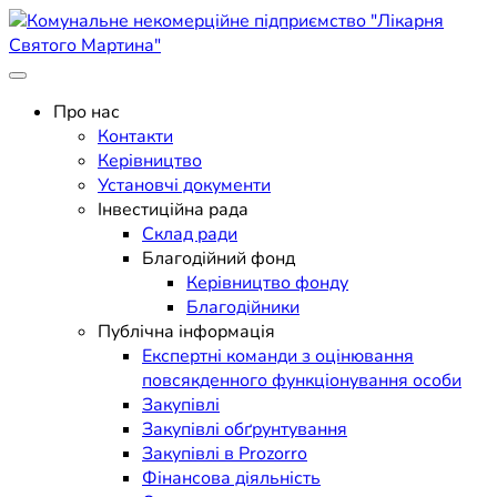
Skip
to
content
Поліклініка Мукачево
Комунальне некомерційне
Про нас
Контакти
підприємство "Лікарня
Керівництво
Установчі документи
Святого Мартина"
Інвестиційна рада
Склад ради
Благодійний фонд
Керівництво фонду
Благодійники
Публічна інформація
Експертні команди з оцінювання
повсякденного функціонування особи
Закупівлі
Закупівлі обґрунтування
Закупівлі в Prozorro
Фінансова діяльність