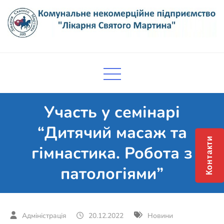
Skip
to
content
Комунальне некомерційне
Поліклініка Мукачево
підприємство "Лікарня Святого
Мартина"
Участь у семінарі
“Дитячий масаж та
Контакти
гімнастика. Робота з
патологіями”
20.12.2022
Новини